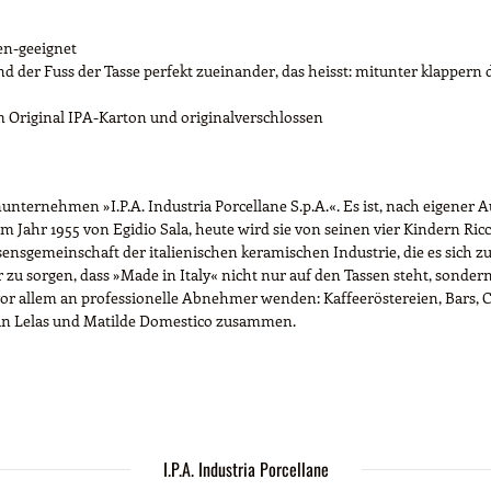
en-geeignet
d der Fuss der Tasse perfekt zueinander, das heisst: mitunter klappern 
 Original IPA-Karton und originalverschlossen
unternehmen »I.P.A. Industria Porcellane S.p.A.«. Es ist, nach eigener 
m Jahr 1955 von Egidio Sala, heute wird sie von seinen vier Kindern Ric
essensgemeinschaft der italienischen keramischen Industrie, die es sich
 zu sorgen, dass »Made in Italy« nicht nur auf den Tassen steht, sonder
sich vor allem an professionelle Abnehmer wenden: Kaffeeröstereien, Bars
an Lelas und Matilde Domestico zusammen.
I.P.A. Industria Porcellane