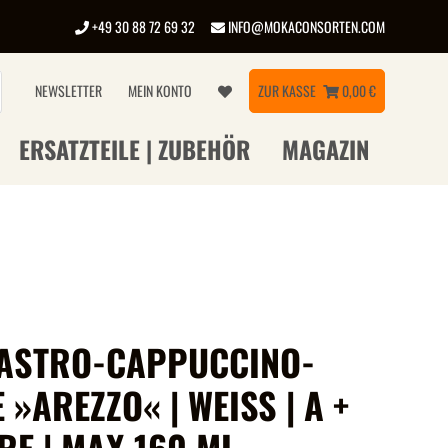
+49 30 88 72 69 32
INFO@MOKACONSORTEN.COM
NEWSLETTER
MEIN KONTO
ZUR KASSE
0,00 €
ERSATZTEILE | ZUBEHÖR
MAGAZIN
GASTRO-CAPPUCCINO-
 »AREZZO« | WEISS | A +
RE | MAX 160 ML