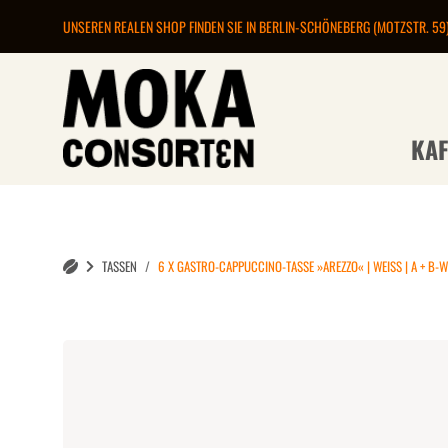
UNSEREN REALEN SHOP FINDEN SIE IN BERLIN-SCHÖNEBERG (MOTZSTR. 59
KAF
TASSEN
6 X GASTRO-CAPPUCCINO-TASSE »AREZZO« | WEISS | A + B-