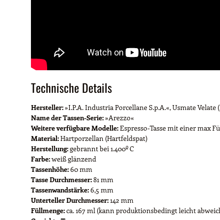
Technische Details
Hersteller:
»I.P.A. Industria Porcellane S.p.A.«, Usmate Velate (
Name der Tassen-Serie:
»Arezzo«
Weitere verfügbare Modelle:
Espresso-Tasse mit einer max F
Material:
Hartporzellan (Hartfeldspat)
Herstellung:
gebrannt bei 1.400º C
Farbe:
weiß glänzend
Tassenhöhe:
60 mm
Tasse Durchmesser:
81 mm
Tassenwandstärke:
6,5 mm
Unterteller Durchmesser:
142 mm
Füllmenge:
ca. 167 ml (kann produktionsbedingt leicht abwei