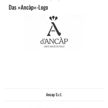
Das »Ancàp«-Logo
Ancap S.r.l.