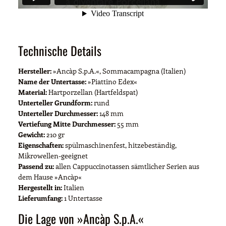
Technische Details
Hersteller:
»Ancàp S.p.A.«, Sommacampagna (Italien)
Name der Untertasse:
»Piattino Edex«
Material:
Hartporzellan (Hartfeldspat)
Unterteller Grundform:
rund
Unterteller Durchmesser:
148 mm
Vertiefung Mitte Durchmesser:
55 mm
Gewicht:
210 gr
Eigenschaften:
spülmaschinenfest, hitzebeständig,
Mikrowellen-geeignet
Passend zu:
allen Cappuccinotassen sämtlicher Serien aus
dem Hause »Ancàp«
Hergestellt in:
Italien
Lieferumfang:
1 Untertasse
Die Lage von »Ancàp S.p.A.«