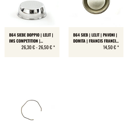
B64 SIEBE DOPPIO | LELIT |
B64 SIEB | LELIT | PAVONI |
IMS COMPETITION |
DOMITA | FRANCIS FRANCIS
ZYLINDRISCH-KONISCH | 2
26,30 € -
26,50 €
*
| LT2T465 | 16-18 GR | H
14,50 €
*
GRÖSSEN
24.5 MM