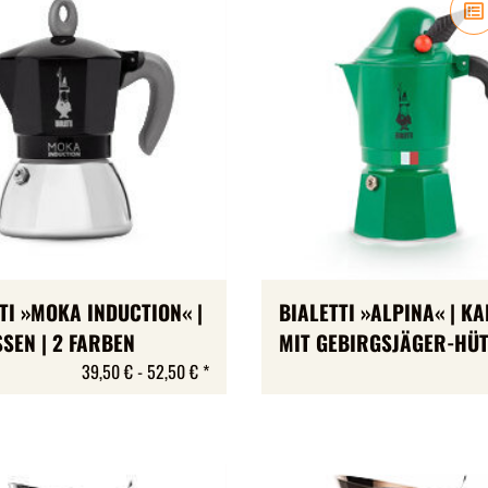
TI »MOKA INDUCTION« |
BIALETTI »ALPINA« | K
SEN | 2 FARBEN
MIT GEBIRGSJÄGER-HÜT
3 TASSEN
39,50 € -
52,50 €
*