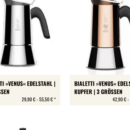
TI »VENUS« EDELSTAHL |
BIALETTI »VENUS« EDEL
SSEN
KUPFER | 3 GRÖSSEN
29,90 € -
55,50 €
*
42,90 € -