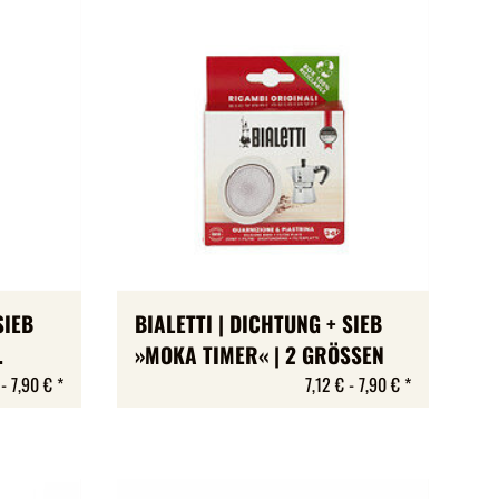
SIEB
BIALETTI | DICHTUNG + SIEB
»MOKA TIMER« | 2 GRÖSSEN
 -
7,90 €
*
7,12 € -
7,90 €
*