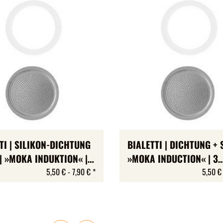
TI | SILIKON-DICHTUNG
BIALETTI | DICHTUNG + 
 | »MOKA INDUKTION« |
»MOKA INDUCTION« | 3
SS« | »BRIKKA« |
GRÖSSEN
5,50 € -
7,90 €
*
5,50 €
 | 4 GRÖSSEN