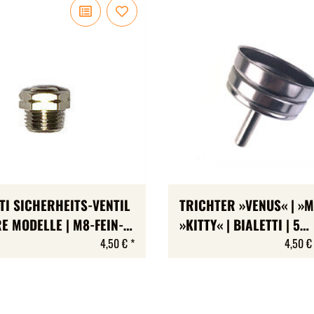
TI SICHERHEITS-VENTIL
TRICHTER »VENUS« | »M
RE MODELLE | M8-FEIN-
»KITTY« | BIALETTI | 5
DE
GRÖSSEN
4,50 €
*
4,50 €