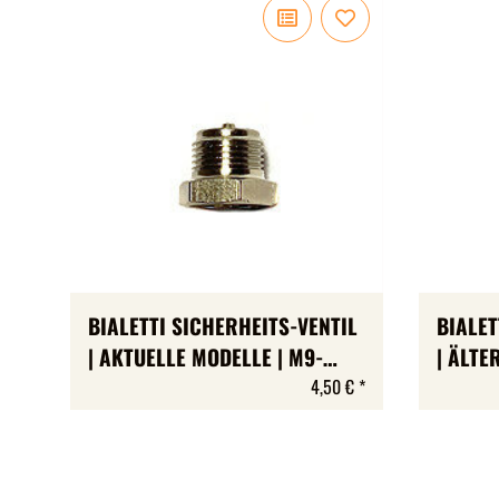
BIALETTI SICHERHEITS-VENTIL
BIALET
| AKTUELLE MODELLE | M9-
| ÄLTE
FEIN-GEWINDE
GEWIN
4,50 €
*