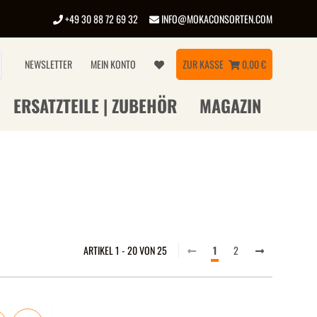
+49 30 88 72 69 32
INFO@MOKACONSORTEN.COM
NEWSLETTER
MEIN KONTO
ZUR KASSE
0,00 €
ERSATZTEILE | ZUBEHÖR
MAGAZIN
ARTIKEL 1 - 20 VON 25
1
2