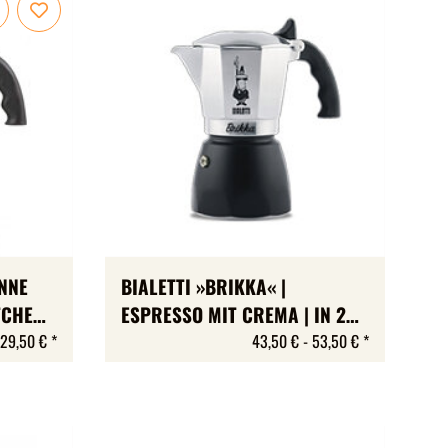
ANNE
BIALETTI »BRIKKA« |
CHEN |
ESPRESSO MIT CREMA | IN 2
GRÖSSEN | NICHT FÜR
29,50 €
*
43,50 € -
53,50 €
*
INDUKTION