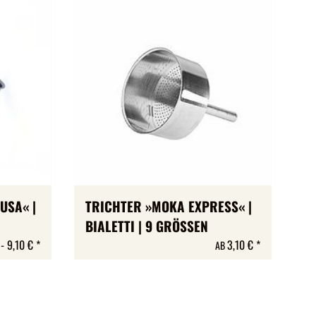
USA« |
TRICHTER »MOKA EXPRESS« |
BIALETTI | 9 GRÖSSEN
 -
9,10 €
*
3,10 €
*
AB