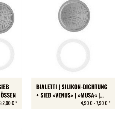
SIEB
BIALETTI | SILIKON-DICHTUNG
RÖSSEN
+ SIEB »VENUS« | »MUSA« |
»KITTY« | 4 GRÖSSEN
2,00 €
*
4,90 € -
7,90 €
*
B