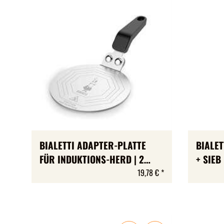
BIALETTI ADAPTER-PLATTE
BIALET
FÜR INDUKTIONS-HERD | 2
+ SIEB
GRÖSSEN | AUCH FÜR
»ESPRE
19,78 €
*
9BARISTA
»ORZO«