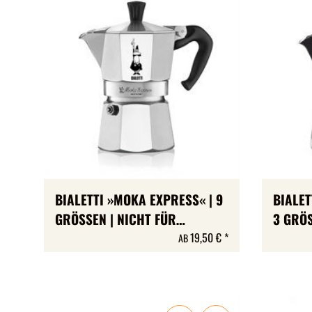
BIALETTI »MOKA EXPRESS« | 9
BIALET
GRÖSSEN | NICHT FÜR
3 GRÖS
INDUKTION
19,50 €
*
AB