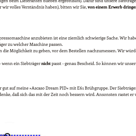
ngen beim Lieferanten blieben ergebnislos). Dafür sind unsere Siebträger
r wir volles Verständnis haben), bitten wir Sie,
von einem Erwerb dring
essomaschine anzubieten ist eine ziemlich schwierige Sache. Wir haben
ger zu welcher Maschine passen.
die Möglichkeit zu geben, vor dem Bestellen nachzumessen. Wir würden
 - wenn ein Siebträger
nicht
passt - genau Bescheid. So können wir unse
hr gut auf meine »Ascaso Dream PID« mit E61 Brühgruppe. Der Siebträger 
h denke, daß sich das mit der Zeit noch bessern wird. Ansonsten rastet e