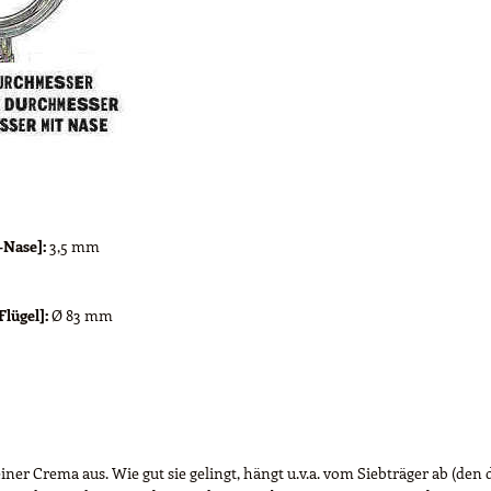
-Nase]:
3,5 mm
lügel]:
Ø 83 mm
iner Crema aus. Wie gut sie gelingt, hängt u.v.a. vom Siebträger ab (den d