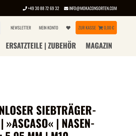
+49 30 88 72 69 32
INFO@MOKACONSORTEN.COM
NEWSLETTER
MEIN KONTO
ZUR KASSE
0,00 €
ERSATZTEILE | ZUBEHÖR
MAGAZIN
NLOSER SIEBTRÄGER-
| »ASCASO« | NASEN-
 5,95 MM | M10