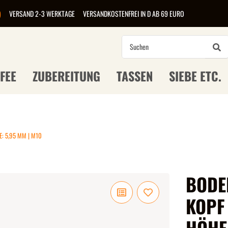
)
VERSAND 2-3 WERKTAGE
VERSANDKOSTENFREI IN D AB 69 EURO
FEE
ZUBEREITUNG
TASSEN
SIEBE ETC.
: 5,95 MM | M10
BODE
KOPF 
HÖHE: