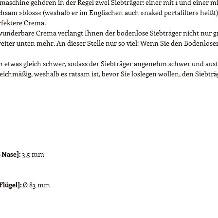
aschine gehören in der Regel zwei Siebträger: einer mit 1 und einer mit
eichsam »bloss« (weshalb er im Englischen auch »naked portafilter« heiß
erfektere Crema.
e wunderbare Crema verlangt Ihnen der bodenlose Siebträger nicht nur gr
eiter unten mehr. An dieser Stelle nur so viel: Wenn Sie den Bodenlosen
in etwas gleich schwer, sodass der Siebträger angenehm schwer und austa
ichmäßig, weshalb es ratsam ist, bevor Sie loslegen wollen, den Siebt
-Nase]:
3,5 mm
lügel]:
Ø 83 mm