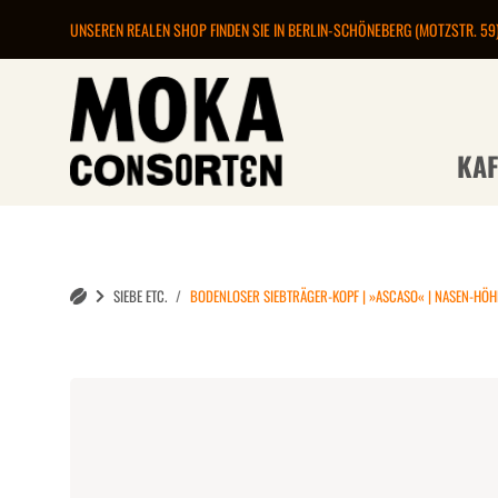
UNSEREN REALEN SHOP FINDEN SIE IN BERLIN-SCHÖNEBERG (MOTZSTR. 59
KAF
SIEBE ETC.
BODENLOSER SIEBTRÄGER-KOPF | »ASCASO« | NASEN-HÖHE