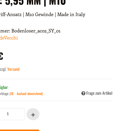
iff-Ansatz | M10 Gewinde | Made in Italy
mmer:
Bodenloser_ac02_SY_01
deVecchi
€
 zzgl.
Versand
fügbar
Frage zum Artikel
erktage
(DE - Ausland abweichend)