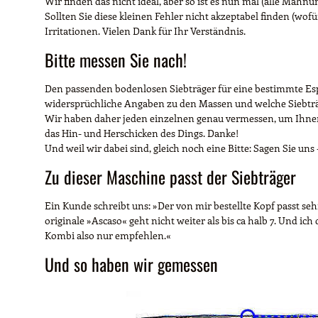
Wir finden das nicht ideal, aber so ist es nun mal (alle Mahnu
Sollten Sie diese kleinen Fehler nicht akzeptabel finden (wofü
Irritationen. Vielen Dank für Ihr Verständnis.
Bitte messen Sie nach!
Den passenden bodenlosen Siebträger für eine bestimmte Espr
widersprüchliche Angaben zu den Massen und welche Siebträ
Wir haben daher jeden einzelnen genau vermessen, um Ihnen 
das Hin- und Herschicken des Dings. Danke!
Und weil wir dabei sind, gleich noch eine Bitte: Sagen Sie uns
Zu dieser Maschine passt der Siebträger
Ein Kunde schreibt uns: »Der von mir bestellte Kopf passt se
originale »Ascaso« geht nicht weiter als bis ca halb 7. Und ic
Kombi also nur empfehlen.«
Und so haben wir gemessen