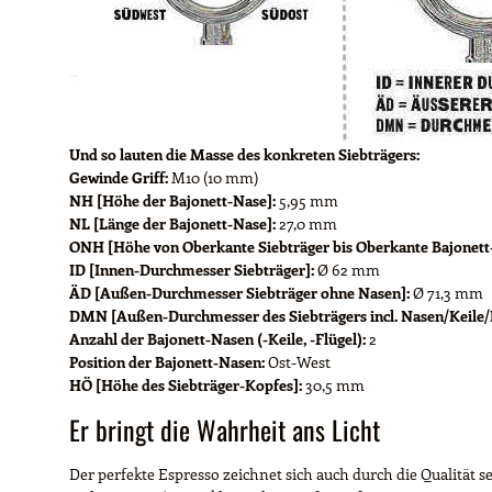
Und so lauten die Masse des konkreten Siebträgers:
Gewinde Griff:
M10 (10 mm)
NH [Höhe der Bajonett-Nase]:
5,95 mm
NL [Länge der Bajonett-Nase]:
27,0 mm
ONH [Höhe von Oberkante Siebträger bis Oberkante Bajonett
ID [Innen-Durchmesser Siebträger]:
Ø 62 mm
ÄD [Außen-Durchmesser Siebträger ohne Nasen]:
Ø 71,3 mm
DMN [Außen-Durchmesser des Siebträgers incl. Nasen/Keile/F
Anzahl der Bajonett-Nasen (-Keile, -Flügel):
2
Position der Bajonett-Nasen:
Ost-West
HÖ [Höhe des Siebträger-Kopfes]:
30,5 mm
Er bringt die Wahrheit ans Licht
Der perfekte Espresso zeichnet sich auch durch die Qualität se