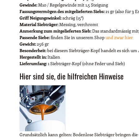
Gewinde:
M10 / Regelgewinde mit 1,5 Steigung
Fassungsvermögen des mitgelieferten Siebs:
21 gr (also für 3 
Griff Neigungswinkel:
schräg (15°)
Material Siebträger:
Messing, verchromt
Anmerkung zum mitgelieferten Sieb:
Das standardmässig mitge
Passende Siebe:
finden Sie in unserem Shop
und zwar hier
Gewicht:
256 gr
Besonderheit:
bei diesem Siebträger-Kopf handelt es sich um
Hergestellt in:
Italien
Lieferumfang:
1 Siebträger-Kopf (ohne Feder und Sieb)
Hier sind sie, die hilfreichen Hinweise
Grundsätzlich kann gelten: Bodenlose Siebträger bringen die Q