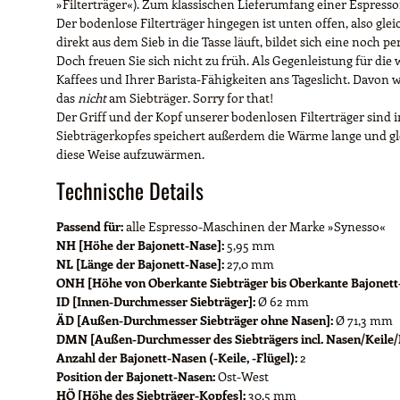
»Filterträger«). Zum klassischen Lieferumfang einer Espressom
Der bodenlose Filterträger hingegen ist unten offen, also gl
direkt aus dem Sieb in die Tasse läuft, bildet sich eine noch p
Doch freuen Sie sich nicht zu früh. Als Gegenleistung für di
Kaffees und Ihrer Barista-Fähigkeiten ans Tageslicht. Davon w
das
nicht
am Siebträger. Sorry for that!
Der Griff und der Kopf unserer bodenlosen Filterträger sind 
Siebträgerkopfes speichert außerdem die Wärme lange und gle
diese Weise aufzuwärmen.
Technische Details
Passend für:
alle Espresso-Maschinen der Marke »Synesso«
NH [Höhe der Bajonett-Nase]:
5,95 mm
NL [Länge der Bajonett-Nase]:
27,0 mm
ONH [Höhe von Oberkante Siebträger bis Oberkante Bajonett
ID [Innen-Durchmesser Siebträger]:
Ø 62 mm
ÄD [Außen-Durchmesser Siebträger ohne Nasen]:
Ø 71,3 mm
DMN [Außen-Durchmesser des Siebträgers incl. Nasen/Keile/F
Anzahl der Bajonett-Nasen (-Keile, -Flügel):
2
Position der Bajonett-Nasen:
Ost-West
HÖ [Höhe des Siebträger-Kopfes]:
30,5 mm