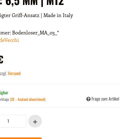
igter Griff-Ansatz | Made in Italy
mmer:
Bodenloser_MA_03_*
deVecchi
€
 zzgl.
Versand
fügbar
Frage zum Artikel
erktage
(DE - Ausland abweichend)