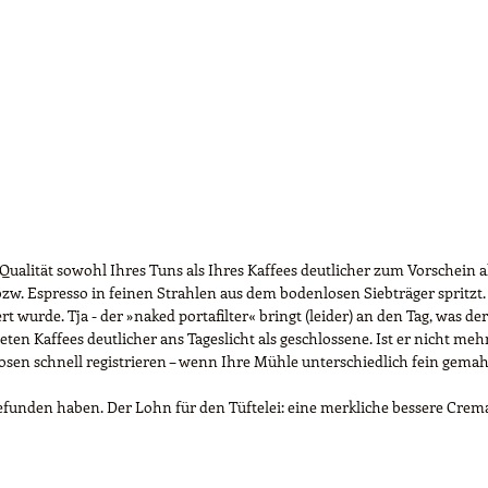
ualität sowohl Ihres Tuns als Ihres Kaffees deutlicher zum Vorschein al
 bzw. Espresso in feinen Strahlen aus dem bodenlosen Siebträger spritzt
 wurde. Tja - der »naked portafilter« bringt (leider) an den Tag, was der
eten Kaffees deutlicher ans Tageslicht als geschlossene. Ist er nicht m
n schnell registrieren – wenn Ihre Mühle unterschiedlich fein gemahl
funden haben. Der Lohn für den Tüftelei: eine merkliche bessere Crem