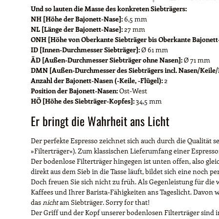
Und so lauten die Masse des konkreten Siebträgers:
NH [Höhe der Bajonett-Nase]:
6,5 mm
NL [Länge der Bajonett-Nase]:
27 mm
ONH [Höhe von Oberkante Siebträger bis Oberkante Bajonett
ID [Innen-Durchmesser Siebträger]:
Ø 61 mm
ÄD [Außen-Durchmesser Siebträger ohne Nasen]:
Ø 71 mm
DMN [Außen-Durchmesser des Siebträgers incl. Nasen/Keile/F
Anzahl der Bajonett-Nasen (-Keile, -Flügel):
2
Position der Bajonett-Nasen:
Ost-West
HÖ [Höhe des Siebträger-Kopfes]:
34,5 mm
Er bringt die Wahrheit ans Licht
Der perfekte Espresso zeichnet sich auch durch die Qualität se
»Filterträger«). Zum klassischen Lieferumfang einer Espressom
Der bodenlose Filterträger hingegen ist unten offen, also gl
direkt aus dem Sieb in die Tasse läuft, bildet sich eine noch p
Doch freuen Sie sich nicht zu früh. Als Gegenleistung für di
Kaffees und Ihrer Barista-Fähigkeiten ans Tageslicht. Davon w
das
nicht
am Siebträger. Sorry for that!
Der Griff und der Kopf unserer bodenlosen Filterträger sind 