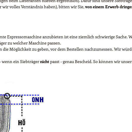
ngen beim Lieferanten blieben ergebnislos). Dafür sind unsere Siebträger
r wir volles Verständnis haben), bitten wir Sie,
von einem Erwerb dring
e Espressomaschine anzubieten ist eine ziemlich schwierige Sache. Wir
ger zu welcher Maschine passen.
die Möglichkeit zu geben, vor dem Bestellen nachzumessen. Wir würden
 - wenn ein Siebträger
nicht
passt - genau Bescheid. So können wir unse