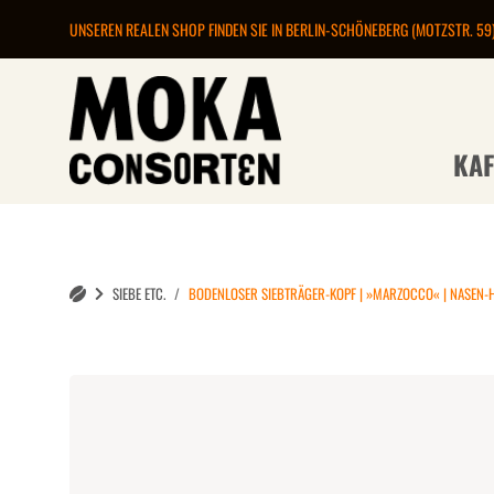
UNSEREN REALEN SHOP FINDEN SIE IN BERLIN-SCHÖNEBERG (MOTZSTR. 59
KAF
SIEBE ETC.
BODENLOSER SIEBTRÄGER-KOPF | »MARZOCCO« | NASEN-H