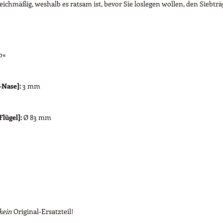
ichmäßig, weshalb es ratsam ist, bevor Sie loslegen wollen, den Siebt
o«
-Nase]:
3 mm
lügel]:
Ø 83 mm
kein
Original-Ersatzteil!