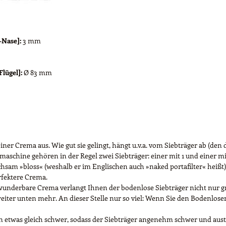
-Nase]:
3 mm
lügel]:
Ø 83 mm
iner Crema aus. Wie gut sie gelingt, hängt u.v.a. vom Siebträger ab (den d
aschine gehören in der Regel zwei Siebträger: einer mit 1 und einer mit
eichsam »bloss« (weshalb er im Englischen auch »naked portafilter« heiß
erfektere Crema.
e wunderbare Crema verlangt Ihnen der bodenlose Siebträger nicht nur gr
eiter unten mehr. An dieser Stelle nur so viel: Wenn Sie den Bodenlosen
in etwas gleich schwer, sodass der Siebträger angenehm schwer und austa