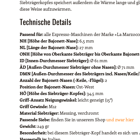
Siebträgerkopfes speichert außerdem die Wärme lange und gle
diese Weise aufzuwärmen.
Technische Details
Passend für:
alle Espresso-Maschinen der Marke »La Marzocc
NH [Höhe der Bajonett-Nase]:
6,5 mm
NL [Länge der Bajonett-Nase]:
27 mm
ONH [Höhe von Oberkante Siebträger bis Oberkante Bajonett
ID [Innen-Durchmesser Siebträger]:
Ø 61 mm
ÄD [Außen-Durchmesser Siebträger ohne Nasen]:
Ø 71 mm
DMN [Außen-Durchmesser des Siebträgers incl. Nasen/Keile/F
Anzahl der Bajonett-Nasen (-Keile, -Flügel):
2
Position der Bajonett-Nasen:
Ost-West
HÖ [Höhe des Siebträger-Kopfes]:
34,5 mm
Griff-Ansatz Neigungswinkel:
leicht geneigt (15°)
Griff Gewinde:
M12
Material Siebträger:
Messing, verchromt
Passende Siebe:
finden Sie in unserem Shop
und zwar hier
Gewicht:
249 gr
Besonderheit:
bei diesem Siebträger-Kopf handelt es sich um
Hergestellt in:
Italien