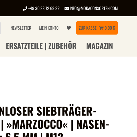
+49 30 88 72 69 32
INFO@MOKACONSORTEN.COM
NEWSLETTER
MEIN KONTO
ZUR KASSE
0,00 €
ERSATZTEILE | ZUBEHÖR
MAGAZIN
NLOSER SIEBTRÄGER-
 | »MARZOCCO« | NASEN-
 6,5 MM | M12