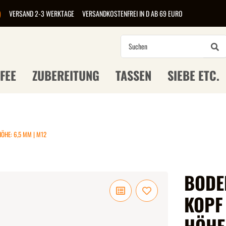
)
VERSAND 2-3 WERKTAGE
VERSANDKOSTENFREI IN D AB 69 EURO
FEE
ZUBEREITUNG
TASSEN
SIEBE ETC.
ÖHE: 6,5 MM | M12
BODE
KOPF
HÖHE: