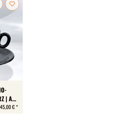
NO-
Z | A +
45,00 €
*