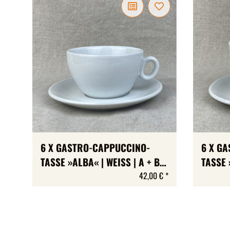
6 X GASTRO-CAPPUCCINO-
6 X G
TASSE »ALBA« | WEISS | A + B-W
TASSE »
ARE | MAX 204 ML
ARE |
42,00 €
*