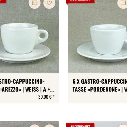
ASTRO-CAPPUCCINO-
6 X GASTRO-CAPPUCCI
»AREZZO« | WEISS | A +
TASSE »PORDENONE« | W
 | MAX 160 ML
A + B-WARE | MAX 167 M
39,00 €
*
TASSEN + UNTERTASSEN
AUSVERKAUFT