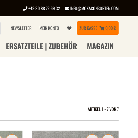
+49 30 88 72 69 32
INFO@MOKACONSORTEN.COM
NEWSLETTER
MEIN KONTO
ZUR KASSE
0,00 €
ERSATZTEILE | ZUBEHÖR
MAGAZIN
ARTIKEL 1 - 7 VON 7