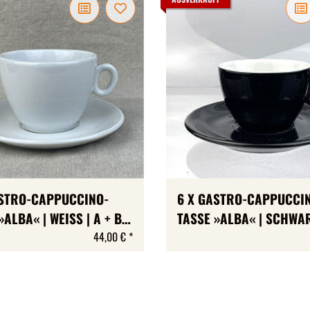
ASTRO-CAPPUCCINO-
6 X GASTRO-CAPPUCCI
ALBA« | WEISS | A + B-W
TASSE »ALBA« | SCHWAR
 MAX 230 ML
B-WARE | MAX 175 ML
44,00 €
*