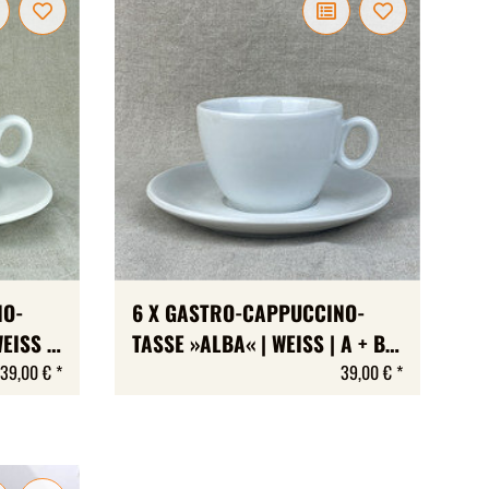
NO-
6 X GASTRO-CAPPUCCINO-
EISS |
TASSE »ALBA« | WEISS | A + B-W
L | 6
ARE | MAX 175 ML
39,00 €
*
39,00 €
*