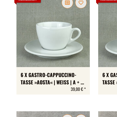
6 X GASTRO-CAPPUCCINO-
6 X G
TASSE »AOSTA« | WEISS | A + B-
TASSE 
WARE | MAX 167 ML
B-WARE
39,00 €
*