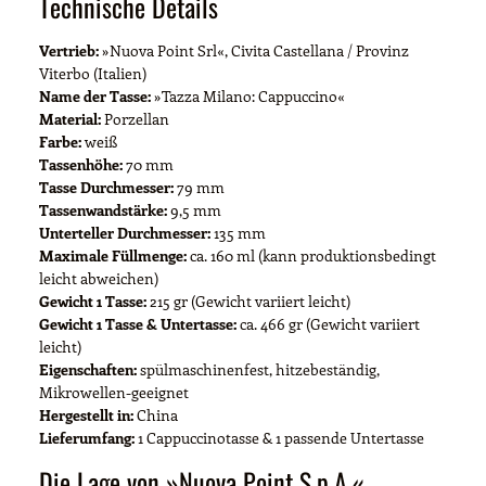
Technische Details
Vertrieb:
»Nuova Point Srl«, Civita Castellana / Provinz
Viterbo (Italien)
Name der Tasse:
»Tazza Milano: Cappuccino«
Material:
Porzellan
Farbe:
weiß
Tassenhöhe:
70 mm
Tasse Durchmesser:
79 mm
Tassenwandstärke:
9,5 mm
Unterteller Durchmesser:
135 mm
Maximale Füllmenge:
ca. 160 ml (kann produktionsbedingt
leicht abweichen)
Gewicht 1 Tasse:
215 gr (Gewicht variiert leicht)
Gewicht 1 Tasse & Untertasse:
ca. 466 gr (Gewicht variiert
leicht)
Eigenschaften:
spülmaschinenfest, hitzebeständig,
Mikrowellen-geeignet
Hergestellt in:
China
Lieferumfang:
1 Cappuccinotasse & 1 passende Untertasse
Die Lage von »Nuova Point S.p.A.«