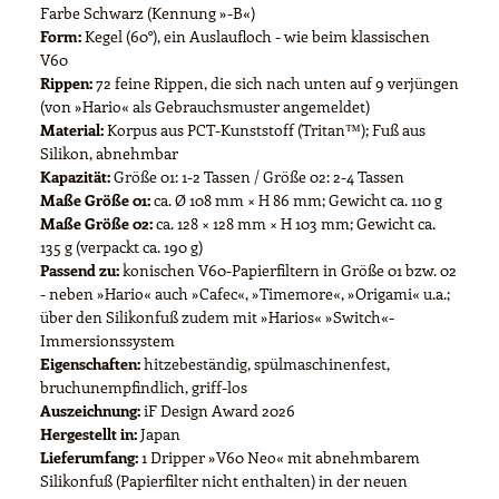
Farbe Schwarz (Kennung »-B«)
Form:
Kegel (60°), ein Auslaufloch - wie beim klassischen
V60
Rippen:
72 feine Rippen, die sich nach unten auf 9 verjüngen
(von »Hario« als Gebrauchsmuster angemeldet)
Material:
Korpus aus PCT-Kunststoff (Tritan™); Fuß aus
Silikon, abnehmbar
Kapazität:
Größe 01: 1-2 Tassen / Größe 02: 2-4 Tassen
Maße Größe 01:
ca. Ø 108 mm × H 86 mm; Gewicht ca. 110 g
Maße Größe 02:
ca. 128 × 128 mm × H 103 mm; Gewicht ca.
135 g (verpackt ca. 190 g)
Passend zu:
konischen V60-Papierfiltern in Größe 01 bzw. 02
- neben »Hario« auch »Cafec«, »Timemore«, »Origami« u.a.;
über den Silikonfuß zudem mit »Harios« »Switch«-
Immersionssystem
Eigenschaften:
hitzebeständig, spülmaschinenfest,
bruchunempfindlich, griff-los
Auszeichnung:
iF Design Award 2026
Hergestellt in:
Japan
Lieferumfang:
1 Dripper »V60 Neo« mit abnehmbarem
Silikonfuß (Papierfilter nicht enthalten) in der neuen