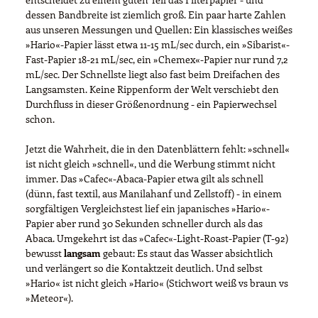
dessen Bandbreite ist ziemlich groß. Ein paar harte Zahlen
aus unseren Messungen und Quellen: Ein klassisches weißes
»Hario«-Papier lässt etwa 11-15 mL/sec durch, ein »Sibarist«-
Fast-Papier 18-21 mL/sec, ein »Chemex«-Papier nur rund 7,2
mL/sec. Der Schnellste liegt also fast beim Dreifachen des
Langsamsten. Keine Rippenform der Welt verschiebt den
Durchfluss in dieser Größenordnung - ein Papierwechsel
schon.
Jetzt die Wahrheit, die in den Datenblättern fehlt: »schnell«
ist nicht gleich »schnell«, und die Werbung stimmt nicht
immer. Das »Cafec«-Abaca-Papier etwa gilt als schnell
(dünn, fast textil, aus Manilahanf und Zellstoff) - in einem
sorgfältigen Vergleichstest lief ein japanisches »Hario«-
Papier aber rund 30 Sekunden schneller durch als das
Abaca. Umgekehrt ist das »Cafec«-Light-Roast-Papier (T-92)
bewusst
langsam
gebaut: Es staut das Wasser absichtlich
und verlängert so die Kontaktzeit deutlich. Und selbst
»Hario« ist nicht gleich »Hario« (Stichwort weiß vs braun vs
»Meteor«).