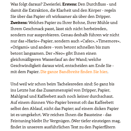
Was folgt daraus? Zweierlei.
Erstens:
Den Durchfluss - und
damit die Extraktion, die Klarheit und den Körper - regeln
Sie über das Papier oft wirksamer als über den Dripper.
Zweitens:
Welches Papier zu Ihrer Bohne, Ihrer Mühle und
Ihrem Geschmack passt, lässt sich nicht herbeireden,
sondern nur ausprobieren. Genau deshalb führen wir nicht
nur das »Hario«-Papier, sondern auch »Cafec«, »Timemore«,
»Origami« und andere - vom betont schnellen bis zum
betont langsamen. Der »Neo« gibt Ihnen einen
gleichmäßigeren Wasserlauf an der Wand; welche
Geschwindigkeit daraus wird, entscheiden am Ende Sie -
mit dem Papier.
Die ganze Bandbreite finden Sie hier
.
Und weil wir schon beim Tachelesreden sind: So ganz bis
ins Letzte hat das Zusammenspiel von Dripper, Papier,
Mahlgrad und Kaffeebett auch noch keiner durchschaut.
Auf einem dünnen V60-Papier bremst oft das Kaffeebett
selbst den Ablauf, nicht das Papier; auf einem dicken Papier
ist es umgekehrt. Wir reichen Ihnen die Bausteine - das
Feintuning bleibt Ihr Vergnügen. (Wer tiefer einsteigen mag,
findet in unserem ausführlichen Text zu den Papierfiltern