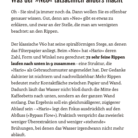
Oh - Sie sind ja immer noch da. Dann wollen Sie es offenbar
genauer wissen. Gut, denn am »Neo« gibt es etwas zu
erklären, und zwar an der Stelle, die man am wenigsten
beachtet: an den Rippen.
Der klassische V60 hat seine spiralförmigen Stege, an denen
das Filterpapier anliegt. Beim »Neo« hat »Hario« deren
Zahl, Form und Winkel neu gerechnet:
72 sehr feine Rippen
laufen nach unten in 9 zusammen
- eine Struktur, die
»Hario« als Gebrauchsmuster angemeldet hat. Der Gedanke
dahinter ist nüchtern und nachvollziehbar: Mehr Rippen
bedeutet mehr Kontaktfläche zwischen Papier und Wand.
Dadurch läuft das Wasser nicht bloß durch die Mitte des
Kaffeebetts nach unten, sondern an der ganzen Wand
entlang. Das Ergebnis soll ein gleichmäßigerer, zügigerer
Ablauf sein - »Hario« legt den Fokus ausdrücklich auf den
Abfluss (»Bypass Flow«). Praktisch verspricht das zweierlei:
weniger Überextraktion und weniger »stehende«
Brühungen, bei denen das Wasser irgendwann nicht mehr
abläuft.