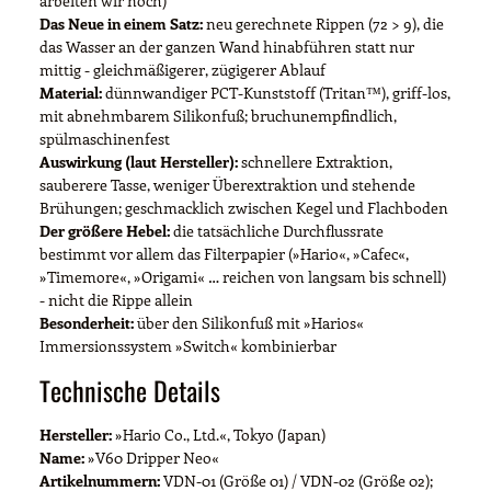
arbeiten wir noch)
Das Neue in einem Satz:
neu gerechnete Rippen (72 > 9), die
das Wasser an der ganzen Wand hinabführen statt nur
mittig - gleichmäßigerer, zügigerer Ablauf
Material:
dünnwandiger PCT-Kunststoff (Tritan™), griff-los,
mit abnehmbarem Silikonfuß; bruchunempfindlich,
spülmaschinenfest
Auswirkung (laut Hersteller):
schnellere Extraktion,
sauberere Tasse, weniger Überextraktion und stehende
Brühungen; geschmacklich zwischen Kegel und Flachboden
Der größere Hebel:
die tatsächliche Durchflussrate
bestimmt vor allem das Filterpapier (»Hario«, »Cafec«,
»Timemore«, »Origami« … reichen von langsam bis schnell)
- nicht die Rippe allein
Besonderheit:
über den Silikonfuß mit »Harios«
Immersionssystem »Switch« kombinierbar
Technische Details
Hersteller:
»Hario Co., Ltd.«, Tokyo (Japan)
Name:
»V60 Dripper Neo«
Artikelnummern:
VDN-01 (Größe 01) / VDN-02 (Größe 02);