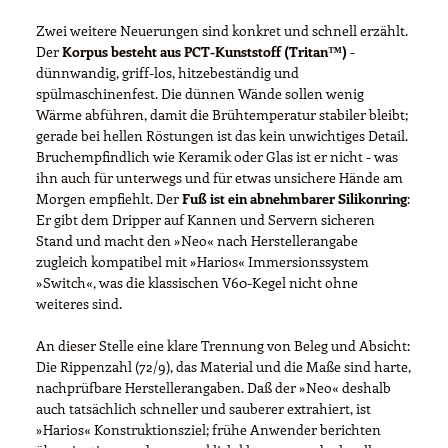
Zwei weitere Neuerungen sind konkret und schnell erzählt.
Der
Korpus besteht aus PCT-Kunststoff (Tritan™)
-
dünnwandig, griff-los, hitzebeständig und
spülmaschinenfest. Die dünnen Wände sollen wenig
Wärme abführen, damit die Brühtemperatur stabiler bleibt;
gerade bei hellen Röstungen ist das kein unwichtiges Detail.
Bruchempfindlich wie Keramik oder Glas ist er nicht - was
ihn auch für unterwegs und für etwas unsichere Hände am
Morgen empfiehlt. Der
Fuß ist ein abnehmbarer Silikonring
:
Er gibt dem Dripper auf Kannen und Servern sicheren
Stand und macht den »Neo« nach Herstellerangabe
zugleich kompatibel mit »Harios« Immersionssystem
»Switch«, was die klassischen V60-Kegel nicht ohne
weiteres sind.
An dieser Stelle eine klare Trennung von Beleg und Absicht:
Die Rippenzahl (72/9), das Material und die Maße sind harte,
nachprüfbare Herstellerangaben. Daß der »Neo« deshalb
auch tatsächlich schneller und sauberer extrahiert, ist
»Harios« Konstruktionsziel; frühe Anwender berichten