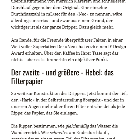
übereinstimmend von merklich klarerem und schnellerem
Durchlauf gegenüber dem Original. Eine einzelne
Durchflusszahl in mL/sec für den »Neo« zu nennen, wäre
allerdings unseriös - und zwar aus einem Grund, der
wichtiger ist als der ganze Dripper. Dazu gleich mehr.
Am Rande, für die Freunde überprüfbarer Fakten in einer
Welt voller Superlative: Der »Neo« hat 2026 einen iF Design
Award erhalten. Über den Kaffee in Ihrer Tasse sagt das
nichts - aber es ist immerhin ein objektiver Punkt.
Der zweite - und größere - Hebel: das
Filterpapier
So weit zur Konstruktion des Drippers. Jetzt kommt der Teil,
den »Hario« in der Selbstdarstellung übergeht - und der in
unseren Augen mehr über Ihren Filter entscheidet als jede
Rippe: das Papier, das Sie einlegen.
Die Rippen bestimmen, wie
gleichmäßig
das Wasser die
Wand erreicht. Wie
schnell
es am Ende durchläuft,
entscheidet zu einem guten Teil das Filterpapier - und