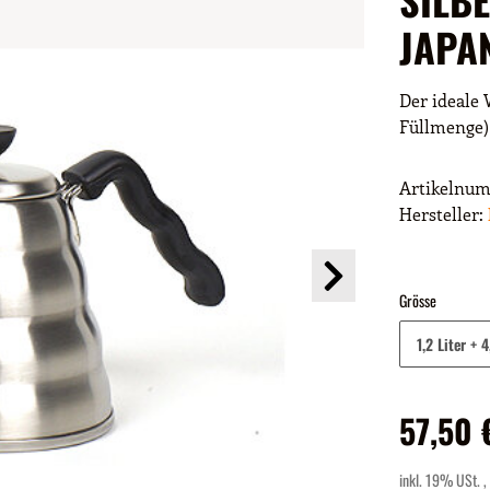
JAPA
Der ideale W
Füllmenge)
Artikelnu
Hersteller:
Grösse
1,2 Liter
+ 4
57,50 
inkl. 19% USt. ,