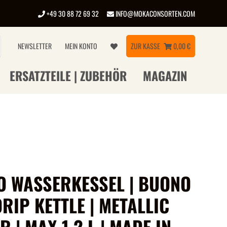
+49 30 88 72 69 32
INFO@MOKACONSORTEN.COM
NEWSLETTER
MEIN KONTO
ZUR KASSE
0,00 €
ERSATZTEILE | ZUBEHÖR
MAGAZIN
O WASSERKESSEL | BUONO
RIP KETTLE | METALLIC
R | MAX 1,2 L | MADE IN