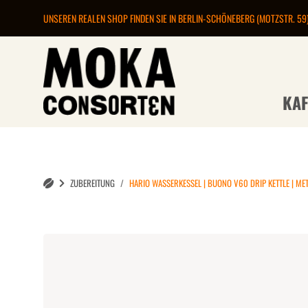
UNSEREN REALEN SHOP FINDEN SIE IN BERLIN-SCHÖNEBERG (MOTZSTR. 59
KAF
ZUBEREITUNG
HARIO WASSERKESSEL | BUONO V60 DRIP KETTLE | META