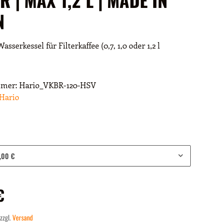
N
asserkessel für Filterkaffee (0,7, 1,0 oder 1,2 l
mmer:
Hario_VKBR-120-HSV
Hario
,00 €
€
 zzgl.
Versand