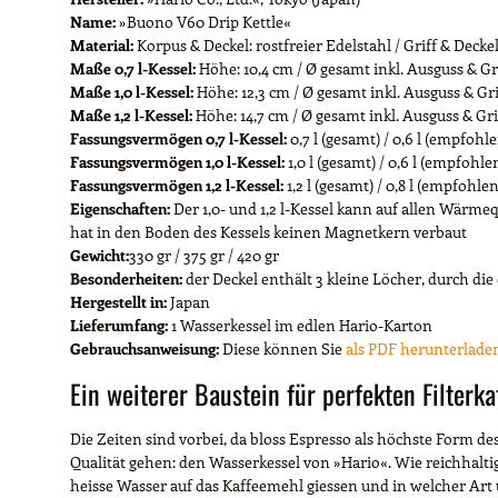
Name:
»Buono V60 Drip Kettle«
Material:
Korpus & Deckel: rostfreier Edelstahl / Griff & Deck
Maße 0,7 l-Kessel:
Höhe: 10,4 cm / Ø gesamt inkl. Ausguss & Gr
Maße 1,0 l-Kessel:
Höhe: 12,3 cm / Ø gesamt inkl. Ausguss & Gri
Maße 1,2 l-Kessel:
Höhe: 14,7 cm / Ø gesamt inkl. Ausguss & Gri
Fassungsvermögen 0,7 l-Kessel:
0,7 l (gesamt) / 0,6 l (empfoh
Fassungsvermögen 1,0 l-Kessel:
1,0 l (gesamt) / 0,6 l (empfohl
Fassungsvermögen 1,2 l-Kessel:
1,2 l (gesamt) / 0,8 l (empfohl
Eigenschaften:
Der 1,0- und 1,2 l-Kessel kann auf allen Wärme
hat in den Boden des Kessels keinen Magnetkern verbaut
Gewicht:
330 gr / 375 gr / 420 gr
Besonderheiten:
der Deckel enthält 3 kleine Löcher, durch d
Hergestellt in:
Japan
Lieferumfang:
1 Wasserkessel im edlen Hario-Karton
Gebrauchsanweisung:
Diese können Sie
als PDF herunterlade
Ein weiterer Baustein für perfekten Filterka
Die Zeiten sind vorbei, da bloss Espresso als höchste Form des 
Qualität gehen: den Wasserkessel von »Hario«. Wie reichhalt
heisse Wasser auf das Kaffeemehl giessen und in welcher Art 