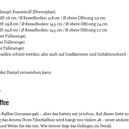
elknopf: Kunststoff (Phenoplast)
iff: 26 cm / Ø Kesselboden: 11,8 cm / Ø obere Öffnung 7,0 cm
ff: 29,8 cm / Ø Kesselboden: 14,5 cm / Ø obere Öffnung 7,4 cm
ff: 29,8 cm / Ø Kesselboden: 14,5 cm / Ø obere Öffnung 7,7 cm
lene Füllmenge)
ene Füllmenge)
ene Füllmenge)
quellen erhitzt werden, also auch auf Gasflammen und Induktionsherd - d
ie der Dampf entweichen kann
n.
ffee
Kaffee-Genusses galt ... aber das hatten wir ja schon. Auf dieser Seite s
ig das Aroma Ihres Filterkaffees wird hängt von vielem ab - unter ande
und Weise Sie das tun. Wie immer liegt das Gelingen im Detail.