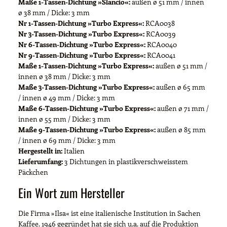
Maße 1-Tassen-Dichtung »Slancio«:
außen ø 51 mm / innen
ø 38 mm / Dicke: 3 mm
Nr 1-Tassen-Dichtung »Turbo Express«:
RCA0038
Nr 3-Tassen-Dichtung »Turbo Express«:
RCA0039
Nr 6-Tassen-Dichtung »Turbo Express«:
RCA0040
Nr 9-Tassen-Dichtung »Turbo Express«:
RCA0041
Maße 1-Tassen-Dichtung »Turbo Express«:
außen ø 51 mm /
innen ø 38 mm / Dicke: 3 mm
Maße 3-Tassen-Dichtung »Turbo Express«:
außen ø 65 mm
/ innen ø 49 mm / Dicke: 3 mm
Maße 6-Tassen-Dichtung »Turbo Express«:
außen ø 71 mm /
innen ø 55 mm / Dicke: 3 mm
Maße 9-Tassen-Dichtung »Turbo Express«:
außen ø 85 mm
/ innen ø 69 mm / Dicke: 3 mm
Hergestellt in:
Italien
Lieferumfang:
3 Dichtungen in plastikverschweisstem
Päckchen
Ein Wort zum Hersteller
Die Firma »Ilsa« ist eine italienische Institution in Sachen
Kaffee. 1946 gegründet hat sie sich u.a. auf die Produktion