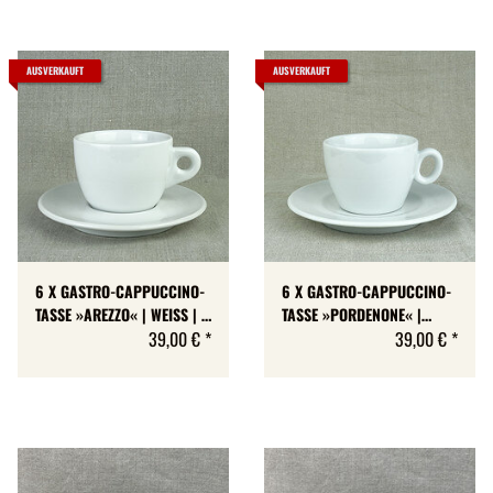
AUSVERKAUFT
AUSVERKAUFT
6 X GASTRO-CAPPUCCINO-
6 X GASTRO-CAPPUCCINO-
TASSE »AREZZO« | WEISS | A
TASSE »PORDENONE« |
+ B-WARE | MAX 160 ML
39,00 €
*
WEISS | A + B-WARE | MAX
39,00 €
*
167 ML | 6 TASSEN +
UNTERTASSEN