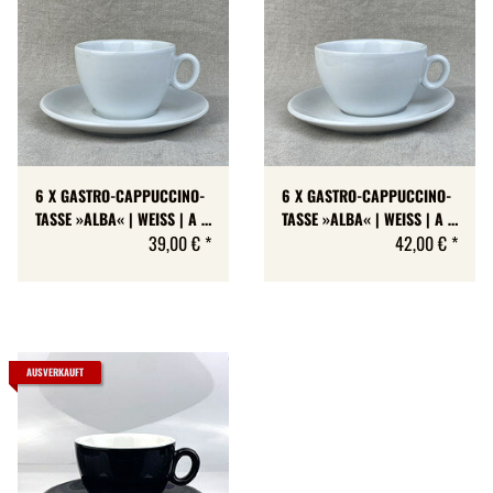
6 X GASTRO-CAPPUCCINO-
6 X GASTRO-CAPPUCCINO-
TASSE »ALBA« | WEISS | A + B
TASSE »ALBA« | WEISS | A + B
-WARE | MAX 175 ML
39,00 €
*
-WARE | MAX 204 ML
42,00 €
*
AUSVERKAUFT