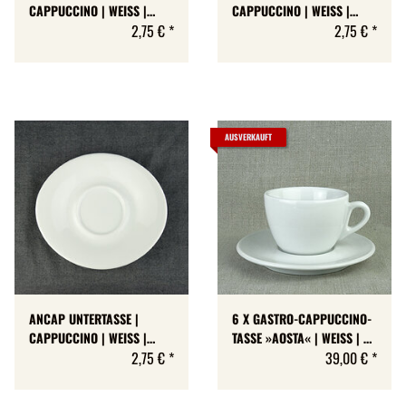
CAPPUCCINO | WEISS |
CAPPUCCINO | WEISS |
EDEX
2,75 €
*
ANCONA
2,75 €
*
AUSVERKAUFT
ANCAP UNTERTASSE |
6 X GASTRO-CAPPUCCINO-
CAPPUCCINO | WEISS |
TASSE »AOSTA« | WEISS | A
GALILEO
2,75 €
*
+ B-WARE | MAX 167 ML
39,00 €
*