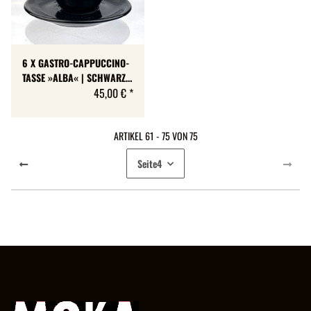
6 X GASTRO-CAPPUCCINO-
TASSE »ALBA« | SCHWARZ |
A + B-WARE | MAX 175 ML
45,00 €
*
ARTIKEL 61 - 75 VON 75
Seite
4