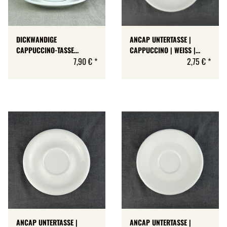
DICKWANDIGE
ANCAP UNTERTASSE |
CAPPUCCINO-TASSE
CAPPUCCINO | WEISS |
»PADOVA« | WEISS | NUOVA
7,90 €
*
VERONA
2,75 €
*
POINT | 220 ML
ANCAP UNTERTASSE |
ANCAP UNTERTASSE |