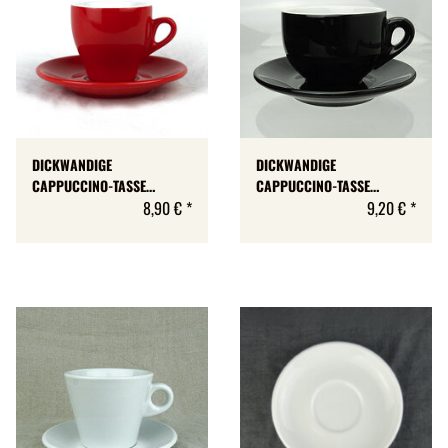
DICKWANDIGE
DICKWANDIGE
CAPPUCCINO-TASSE
CAPPUCCINO-TASSE
»MILANO« | ROT | NUOVA
8,90 €
*
»MILANO« | SCHWARZ |
9,20 €
*
POINT | 160 ML
NUOVA POINT | 200 ML