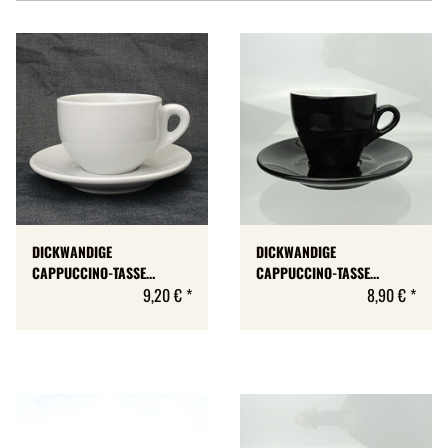
DICKWANDIGE
DICKWANDIGE
CAPPUCCINO-TASSE
CAPPUCCINO-TASSE
»MILANO« | WEISS | NUOVA
9,20 €
*
»MILANO« | SCHWARZ |
8,90 €
*
POINT (MAX. 200 ML)
NUOVA POINT | 160 ML