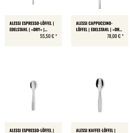
ALESSI ESPRESSO-LÖFFEL |
ALESSI CAPPUCCINO-
EDELSTAHL | »DRY« |
LÖFFEL | EDELSTAHL | »DRY«
MATTIERTER GRIFF | SET MIT
55,50 €
*
| MATTIERTER GRIFF | SET
78,00 €
*
6 STÜCK
MIT 6 STÜCK
ALESSI ESPRESSO-LÖFFEL |
ALESSI KAFFEE-LÖFFEL |