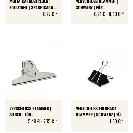
MOTTA KAKAOSTREUER |
VERSCHLUSS KLAMMER |
EDELSTAHL | SPARGICACAO
SCHWARZ | FÜR
| MADE IN ITALY
8,97 €
*
KAFFEEPACKUNGEN | 3
6,21 € -
8,50 €
*
BREITEN | DESIGNED IN
GERMANY
VERSCHLUSS KLAMMER |
VERSCHLUSS FOLDBACK
SILBER | FÜR
KLAMMER | SCHWARZ | FÜR
KAFFEEPACKUNGEN | 3
5,49 € -
7,75 €
*
KAFFEEPACKUNGEN | 5 CM
1,60 €
*
BREITEN | DESIGNED IN
BREIT