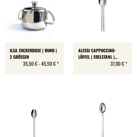
ILSA ZUCKERDOSE | RUND |
ALESSI CAPPUCCINO-
2 GRÖSSEN
LÖFFEL | EDELSTAHL |
35,50 € -
45,50 €
*
»OVALE« | SET MIT 6 STÜCK
37,00 €
*