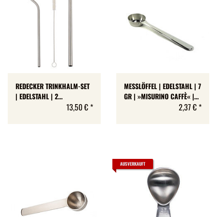
REDECKER TRINKHALM-SET
MESSLÖFFEL | EDELSTAHL | 7
| EDELSTAHL | 2
GR | »MISURINO CAFFÈ« |
VERSCHIEDEN DICKE HALME
13,50 €
*
MADE IN ITALY
2,37 €
*
+ REINIGUNGSBÜRSTE |
MADE IN GERMANY
AUSVERKAUFT