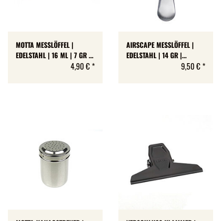
MOTTA MESSLÖFFEL |
AIRSCAPE MESSLÖFFEL |
EDELSTAHL | 16 ML | 7 GR |
EDELSTAHL | 14 GR |
»CUCCIAIO DOSACAFFÉ«
4,90 €
*
»COFFEE SCOOP«
9,50 €
*