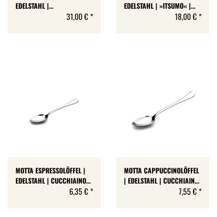
EDELSTAHL |
EDELSTAHL | »ITSUMO« |
»KNIFEFORKSPOON« | SET
31,00 €
*
SET MIT 6 STÜCK
18,00 €
*
MIT 6 STÜCK
MOTTA ESPRESSOLÖFFEL |
MOTTA CAPPUCCINOLÖFFEL
EDELSTAHL | CUCCHIAINO
| EDELSTAHL | CUCCHIAINO
ESPRESSO | MADE IN ITALY |
6,35 €
*
CAPPUCCINO | MADE IN
7,55 €
*
BOX 6 STÜCK
ITALY | BOX 6 STÜCK