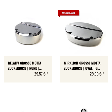
AUSVERKAUFT
RELATIV GROSSE MOTTA
WIRKLICH GROSSE MOTTA
ZUCKERDOSE | RUND |
ZUCKERDOSE | OVAL | Ø
ZUCCHERIERA DA BAR
29,57 €
*
200 MM | ZUCCHERIERA DA
29,90 €
*
ROTONDA | Ø 140 MM
BAR OVALE