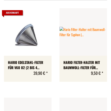
AUSVERKAUFT
HARIO EDELSTAHL-FILTER
HARIO FILTER-HALTER MIT
FÜR V60 02 (2 BIS 4
BAUMWOLL-FILTER FÜR
TASSEN) | »ABLE COFFEE
39,90 €
*
SYPHON | TECHNICA, NEXT,
9,50 €
*
KONE FILTER MINI« |
SOMMELIER | 1 STÜCK |
VERSION 2021
MADE IN JAPAN