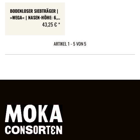
BODENLOSER SIEBTRÄGER |
»WEGA« | NASEN-HÖHE: 6,5
MM
43,25 €
*
ARTIKEL 1 - 5 VON 5