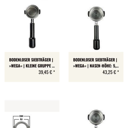
BODENLOSER SIEBTRÄGER |
BODENLOSER SIEBTRÄGER |
»WEGA« | KLEINE GRUPPE |
»WEGA« | NASEN-HÖHE: 5,1
NASEN-HÖHE: 6 MM
39,45 €
*
MM
43,25 €
*