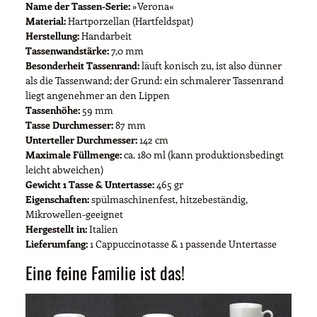
Name der Tassen-Serie:
»Verona«
Material:
Hartporzellan (Hartfeldspat)
Herstellung:
Handarbeit
Tassenwandstärke:
7,0 mm
Besonderheit Tassenrand:
läuft konisch zu, ist also dünner
als die Tassenwand; der Grund: ein schmalerer Tassenrand
liegt angenehmer an den Lippen
Tassenhöhe:
59 mm
Tasse Durchmesser:
87 mm
Unterteller Durchmesser:
142 cm
Maximale Füllmenge:
ca. 180 ml (kann produktionsbedingt
leicht abweichen)
Gewicht 1 Tasse & Untertasse:
465 gr
Eigenschaften:
spülmaschinenfest, hitzebeständig,
Mikrowellen-geeignet
Hergestellt in:
Italien
Lieferumfang:
1 Cappuccinotasse & 1 passende Untertasse
Eine feine Familie ist das!