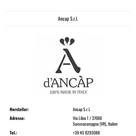
Ancap S.r.l.
Hersteller:
Ancap S.r.l.
Adresse:
Via Libia 1 / 37066
Sommacampgna (VR), Italien
Tel.:
+39 45 8293088