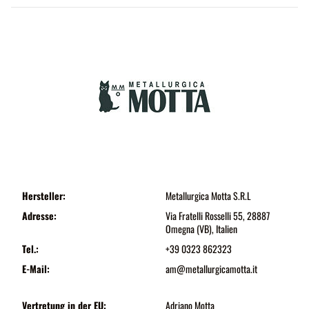
Hersteller:
Metallurgica Motta S.R.L
Adresse:
Via Fratelli Rosselli 55, 28887
Omegna (VB), Italien
Tel.:
+39 0323 862323
E-Mail:
am@metallurgicamotta.it
Vertretung in der EU:
Adriano Motta