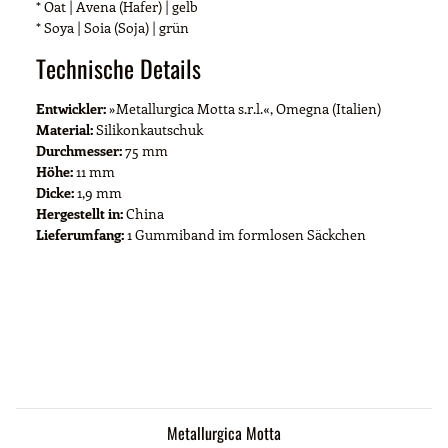
* Oat | Avena (Hafer) | gelb
* Soya | Soia (Soja) | grün
Technische Details
Entwickler:
»Metallurgica Motta s.r.l.«, Omegna (Italien)
Material:
Silikonkautschuk
Durchmesser:
75 mm
Höhe:
11 mm
Dicke:
1,9 mm
Hergestellt in:
China
Lieferumfang:
1 Gummiband im formlosen Säckchen
Metallurgica Motta