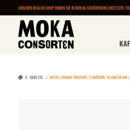
UNSEREN REALEN SHOP FINDEN SIE IN BERLIN-SCHÖNEBERG (MOTZSTR. 59
KAF
SIEBE ETC.
MOTTA | DOSING TRICHTER | 2 GRÖSSEN: 53 UND 58 MM |