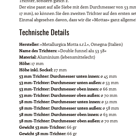
Trichter, sondern gleich 2.
Der eine passt auf alle Siebe mit dem Durchmesser von 53 mm,
17 mm), so können Sie den zweiten Trichter auf den ersten set
Einmal abgesehen davon, dass wir die »Mottas« ganz allgemein 
Technische Details
Hersteller:
»Metallurgica Motta s.r.l.«, Omegna (Italien)
Name des Trichters:
»Double funnel alu 53 58«
Material:
Aluminium (lebensmittelecht)
Höhe:
17 mm
Höhe inkl. Sockel:
27 mm
53 mm Trichter: Durchmesser unten innen:
ø 45 mm
53 mm-Trichter: Durchmesser unten außen:
ø 53 mm
53 mm-Trichter: Durchmesser oben innen:
ø 66 mm
53 mm-Trichter: Durchmesser oben außen:
ø 70 mm
58 mm-Trichter: Durchmesser unten innen:
ø 51 mm
58 mm-Trichter: Durchmesser unten außen:
ø 58 mm
58 mm-Trichter: Durchmesser oben innen:
ø 63 mm
58 mm-Trichter: Durchmesser oben außen:
ø 70 mm
Gewicht 53 mm-Trichter:
66 gr
Gewicht 58 mm-Trichter:
66 gr