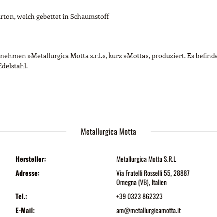
rton, weich gebettet in Schaumstoff
hmen »Metallurgica Motta s.r.l.«, kurz »Motta«, produziert. Es befinde
Edelstahl.
Metallurgica Motta
Hersteller:
Metallurgica Motta S.R.L
Adresse:
Via Fratelli Rosselli 55, 28887
Omegna (VB), Italien
Tel.:
+39 0323 862323
E-Mail:
am@metallurgicamotta.it