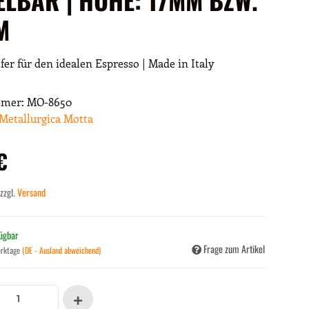
M
lfer für den idealen Espresso | Made in Italy
mmer:
MO-8650
Metallurgica Motta
€
 zzgl.
Versand
fügbar
Frage zum Artikel
erktage
(DE - Ausland abweichend)