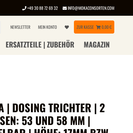
+49 30 88 72 69 32
INFO@MOKACONSORTEN.COM
NEWSLETTER
MEIN KONTO
ZUR KASSE
0,00 €
ERSATZTEILE | ZUBEHÖR
MAGAZIN
 | DOSING TRICHTER | 2
SEN: 53 UND 58 MM |
ELBAR | HÖHE: 17MM BZW.