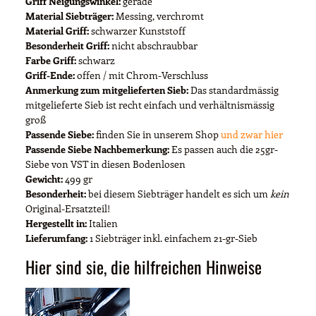
Griff Neigungswinkel:
gerade
Material Siebträger:
Messing, verchromt
Material Griff:
schwarzer Kunststoff
Besonderheit Griff:
nicht abschraubbar
Farbe Griff:
schwarz
Griff-Ende:
offen / mit Chrom-Verschluss
Anmerkung zum mitgelieferten Sieb:
Das standardmässig
mitgelieferte Sieb ist recht einfach und verhältnismässig
groß
Passende Siebe:
finden Sie in unserem Shop
und zwar hier
Passende Siebe Nachbemerkung:
Es passen auch die 25gr-
Siebe von VST in diesen Bodenlosen
Gewicht:
499 gr
Besonderheit:
bei diesem Siebträger handelt es sich um
kein
Original-Ersatzteil!
Hergestellt in:
Italien
Lieferumfang:
1 Siebträger inkl. einfachem 21-gr-Sieb
Hier sind sie, die hilfreichen Hinweise