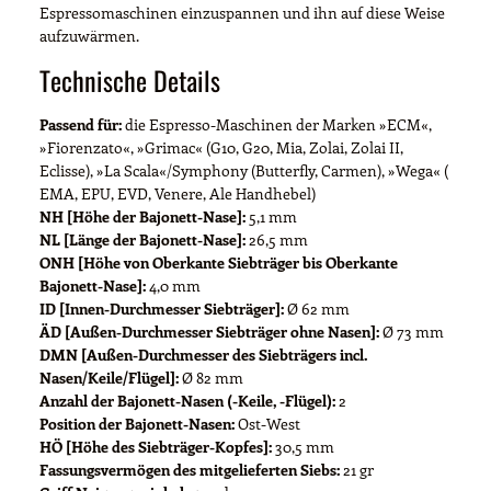
Espressomaschinen einzuspannen und ihn auf diese Weise
aufzuwärmen.
Technische Details
Passend für:
die Espresso-Maschinen der Marken »ECM«,
»Fiorenzato«, »Grimac« (G10, G20, Mia, Zolai, Zolai II,
Eclisse), »La Scala«/Symphony (Butterfly, Carmen), »Wega« (
EMA, EPU, EVD, Venere, Ale Handhebel)
NH [Höhe der Bajonett-Nase]:
5,1 mm
NL [Länge der Bajonett-Nase]:
26,5 mm
ONH [Höhe von Oberkante Siebträger bis Oberkante
Bajonett-Nase]:
4,0 mm
ID [Innen-Durchmesser Siebträger]:
Ø 62 mm
ÄD [Außen-Durchmesser Siebträger ohne Nasen]:
Ø 73 mm
DMN [Außen-Durchmesser des Siebträgers incl.
Nasen/Keile/Flügel]:
Ø 82 mm
Anzahl der Bajonett-Nasen (-Keile, -Flügel):
2
Position der Bajonett-Nasen:
Ost-West
HÖ [Höhe des Siebträger-Kopfes]:
30,5 mm
Fassungsvermögen des mitgelieferten Siebs:
21 gr