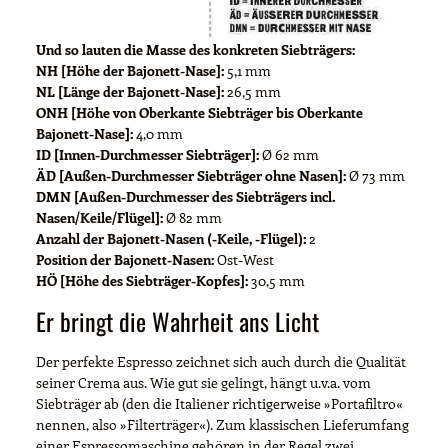
Und so lauten die Masse des konkreten Siebträgers:
NH [Höhe der Bajonett-Nase]:
5,1 mm
NL [Länge der Bajonett-Nase]:
26,5 mm
ONH [Höhe von Oberkante Siebträger bis Oberkante
Bajonett-Nase]:
4,0 mm
ID [Innen-Durchmesser Siebträger]:
Ø 62 mm
ÄD [Außen-Durchmesser Siebträger ohne Nasen]:
Ø 73 mm
DMN [Außen-Durchmesser des Siebträgers incl.
Nasen/Keile/Flügel]:
Ø 82 mm
Anzahl der Bajonett-Nasen (-Keile, -Flügel):
2
Position der Bajonett-Nasen:
Ost-West
HÖ [Höhe des Siebträger-Kopfes]:
30,5 mm
Er bringt die Wahrheit ans Licht
Der perfekte Espresso zeichnet sich auch durch die Qualität
seiner Crema aus. Wie gut sie gelingt, hängt u.v.a. vom
Siebträger ab (den die Italiener richtigerweise »Portafiltro«
nennen, also »Filterträger«). Zum klassischen Lieferumfang
einer Espressomaschine gehören in der Regel zwei