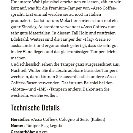
Um unsere Wahl plausibel erscheinen zu lassen, zählen wir
kurz auf, was für die Premium-Tamper von »Asso Coffee«
spricht. Erst einmal werden sie zu 100% in Italien
produziert. Das ist für uns Moka Consorten schon mal ein
guter Einstieg. Ausserdem verwendet »Asso Coffee« nur
sehr gute Materialien. In diesem Fall Holz und rostfreien
Edelstahl. Weiters sind die Tamper der »Flag«-Serie so
ausbalanciert und ergonomisch gefertigt, dass sie sehr gut
in der Hand liegen und das gleichmässigen Tampen leicht
machen.
Und schliesslich sehen die Tamper ganz ausgezeichnet aus.
Nachteil: Wollen Sie die abschraubbare Basis des Tampers
wechseln, dann können Sie ausschliesslich andere »Asso
Coffee«-Basen verwenden. Das ist zum Beispiel bei den
»Motta«- und »IMS«-Tampern anders. Da können Sie
wechseln, wie Sie wollen.
Technische Details
Hersteller:
»Asso Coffee«, Cologno al Serio (Italien)
Name:
»Tamper Flag Legni«
Gesamthöhe:
9,3 cm