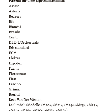
Passend für diese Espressomaschinen:
Ascaso
Astoria
Bezzera
Bfc
Bianchi
Brasilia
Conti
D.I.D. L'Orchestrale
E61 standard
ECM
Elektra
Expobar
Faema
Fiorenzato
First
Fracino
Grimac
Iberital
Kees Van Der Westen
La Cimbali (Modelle »M20«, »M21«, »M24«, »M25«, »M27«,
»M28«, »M29«, »M30«, »M32«, »M39«)