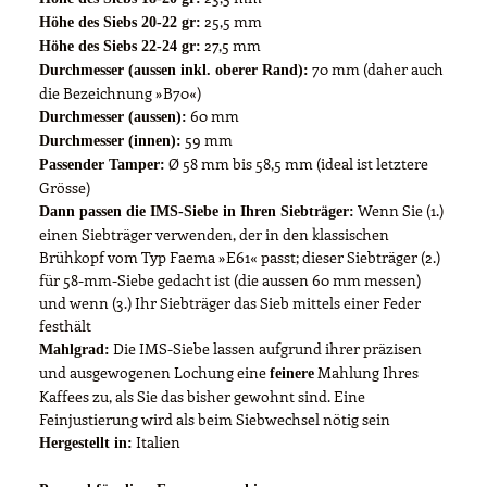
25,5 mm
Höhe des Siebs 20-22 gr:
27,5 mm
Höhe des Siebs 22-24 gr:
70 mm (daher auch
Durchmesser (aussen inkl. oberer Rand):
die Bezeichnung »B70«)
60 mm
Durchmesser (aussen):
59 mm
Durchmesser (innen):
Ø 58 mm bis 58,5 mm (ideal ist letztere
Passender Tamper:
Grösse)
Wenn Sie (1.)
Dann passen die IMS-Siebe in Ihren Siebträger:
einen Siebträger verwenden, der in den klassischen
Brühkopf vom Typ Faema »E61« passt; dieser Siebträger (2.)
für 58-mm-Siebe gedacht ist (die aussen 60 mm messen)
und wenn (3.) Ihr Siebträger das Sieb mittels einer Feder
festhält
Die IMS-Siebe lassen aufgrund ihrer präzisen
Mahlgrad:
und ausgewogenen Lochung eine
Mahlung Ihres
feinere
Kaffees zu, als Sie das bisher gewohnt sind. Eine
Feinjustierung wird als beim Siebwechsel nötig sein
Italien
Hergestellt in: