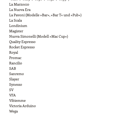
La Marzocco
La Nuova Era
La Pavoni (Modelle »Bar«, »Bar T« und »Pub«)
La Scala
Londinium
Magister
Nuova Simonelli (Modell »Mac Cup«)
Quality Espresso
Rocket Espresso
Royal
Promac
Rancilio
SAB
Sanremo
Slayer
Synesso
SV
VFA
Vibiemme
Victoria Arduino
Wega