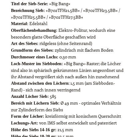
»Big Bang«
Titel der Sieb-Serie:
»B702TFH21.5BB« / »B702TFH23.5BB« /
Bezeichnung Sieb:
»B702TFH25.5BB« / »B702TFH27.5BB«
Edelstahl
Material:
Elektro-Politur, wodurch eine
Oberflächenbehandlung:
besonders glatte Oberfläche geschaffen wird
ridgeless (ohne Seitenrand)
Art des Siebes:
zylindrisch mit flachem Boden
Grundform des Siebes:
0,30 mm
Durchmesser eines Lochs:
»Big Bang«-Raster; die Löcher
Loch-Muster im Siebboden:
sind also in sphärisch gekrümmten Linien angeordnet und
ihr Abstand vergrößert sich nach außen hin zunehmend
: 1,5 mm (am Siebboden-
Abstand zwischen den Löchern
Rand) - sich nach innen verringernd
585
Anzahl Löcher Sieb:
Ø 49 mm - optimales Verhältnis
Bereich mit Löchern Sieb:
zur Zylinderform des Siebs
kreisförmig mit konischem Querschnitt
Form der Löcher:
von IMS selbst entwickelt und patentiert
Lochungs-Art:
21,5 mm
Höhe des Siebs 14-16 gr:
23,5 mm
Höhe des Siebs 18-20 gr: