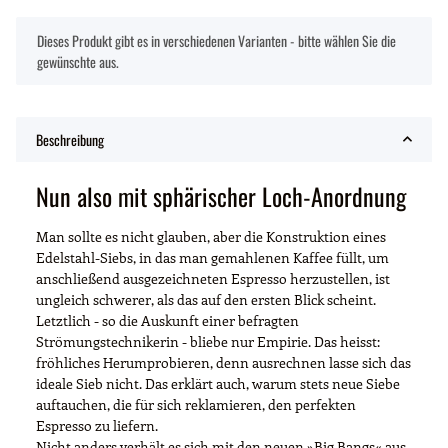
x
Dieses Produkt gibt es in verschiedenen Varianten - bitte wählen Sie die
gewünschte aus.
Beschreibung
Nun also mit sphärischer Loch-Anordnung
Man sollte es nicht glauben, aber die Konstruktion eines
Edelstahl-Siebs, in das man gemahlenen Kaffee füllt, um
anschließend ausgezeichneten Espresso herzustellen, ist
ungleich schwerer, als das auf den ersten Blick scheint.
Letztlich - so die Auskunft einer befragten
Strömungstechnikerin - bliebe nur Empirie. Das heisst:
fröhliches Herumprobieren, denn ausrechnen lasse sich das
ideale Sieb nicht. Das erklärt auch, warum stets neue Siebe
auftauchen, die für sich reklamieren, den perfekten
Espresso zu liefern.
Nicht anders verhält es sich mit den neuen »Big Bangs« aus