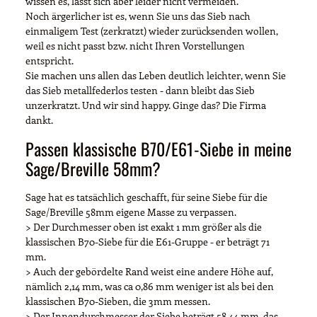
wissen es, lässt sich aber leider nicht vermeiden.
Noch ärgerlicher ist es, wenn Sie uns das Sieb nach
einmaligem Test (zerkratzt) wieder zurücksenden wollen,
weil es nicht passt bzw. nicht Ihren Vorstellungen
entspricht.
Sie machen uns allen das Leben deutlich leichter, wenn Sie
das Sieb metallfederlos testen - dann bleibt das Sieb
unzerkratzt. Und wir sind happy. Ginge das? Die Firma
dankt.
Passen klassische B70/E61-Siebe in meine
Sage/Breville 58mm?
Sage hat es tatsächlich geschafft, für seine Siebe für die
Sage/Breville 58mm eigene Masse zu verpassen.
> Der Durchmesser oben ist exakt 1 mm größer als die
klassischen B70-Siebe für die E61-Gruppe - er beträgt 71
mm.
> Auch der gebördelte Rand weist eine andere Höhe auf,
nämlich 2,14 mm, was ca 0,86 mm weniger ist als bei den
klassischen B70-Sieben, die 3mm messen.
> Der Innendurchmesser der Siebe beträgt 58,44 mm, das