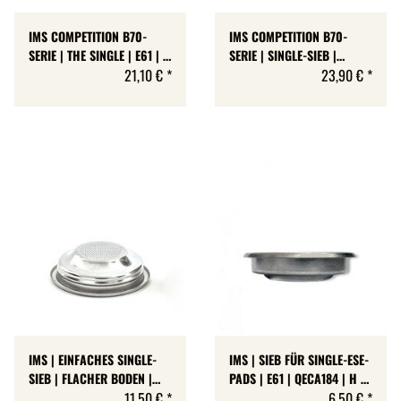
IMS COMPETITION B70-
IMS COMPETITION B70-
SERIE | THE SINGLE | E61 | 3
SERIE | SINGLE-SIEB |
GRÖSSEN
21,10 €
*
AUSGEWOGEN TAILLIERT |
23,90 €
*
E61 | EDELSTAHL | 6
GRÖSSEN | MADE IN ITALY
IMS | EINFACHES SINGLE-
IMS | SIEB FÜR SINGLE-ESE-
SIEB | FLACHER BODEN |
PADS | E61 | QECA184 | H 17
E61 | EDELSTAHL | RIDGED |
11,50 €
*
MM
6,50 €
*