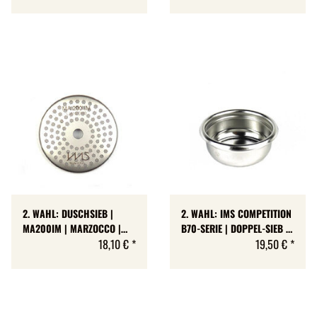
NANO | 16 -20 GR | H 26
MM
2. WAHL: DUSCHSIEB |
2. WAHL: IMS COMPETITION
MA200IM | MARZOCCO |
B70-SERIE | DOPPEL-SIEB |
CARIMALI | SLAYER |
18,10 €
*
MIT SPEZIAL-LOCHUNG FÜR
19,50 €
*
SYNESSO | IMS
VOLLE EXTRAKTION | E61 |
COMPETITION
EDELSTAHL | RIDGED |
B702TH26.5M | 16 BIS 18
GR | H 26,5 MM