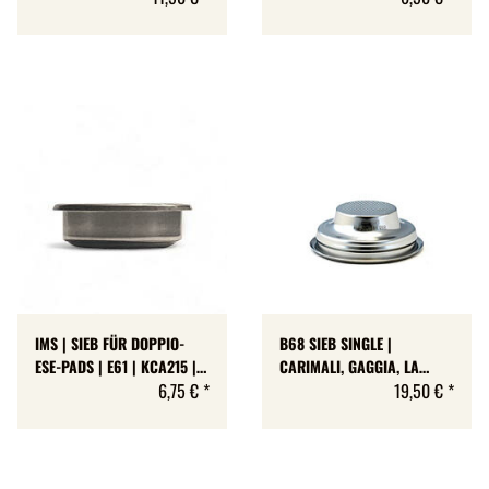
CF1T066 | 6 BIS 8 GR | H
20,5 MM
IMS | SIEB FÜR DOPPIO-
B68 SIEB SINGLE |
ESE-PADS | E61 | KCA215 |
CARIMALI, GAGGIA, LA
H 20,5 MM
6,75 €
*
CIMBALI, RENEKA |
19,50 €
*
B681TH24.5E | 6-9 GR | H
24,5 MM