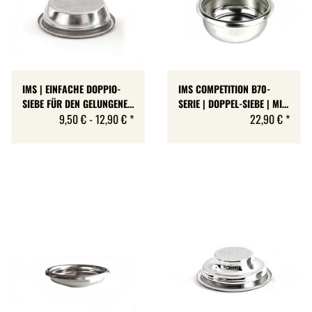
IMS | EINFACHE DOPPIO-
IMS COMPETITION B70-
SIEBE FÜR DEN GELUNGENEN
SERIE | DOPPEL-SIEBE | MIT
SINGLE | E61 | RIDGED | 3
9,50 € -
12,90 €
*
SPEZIAL-LOCHUNG FÜR
22,90 €
*
GRÖSSEN
VOLLE EXTRAKTION | E61 |
EDELSTAHL | RIDGED | 4
GRÖSSEN | MADE IN ITALY