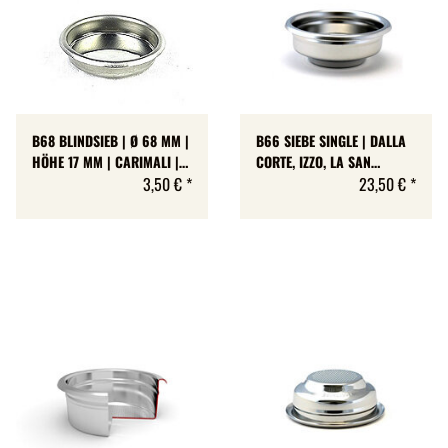
B68 BLINDSIEB | Ø 68 MM |
B66 SIEBE SINGLE | DALLA
HÖHE 17 MM | CARIMALI |
CORTE, IZZO, LA SAN
GAGGIA | LA CIMBALI |
3,50 €
*
MARCO | IMS | 3
23,50 €
*
RENEKA
VARIANTEN