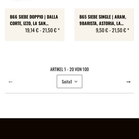
B66 SIEBE DOPPIO | DALLA
B65 SIEBE SINGLE | ARAM,
CORTE, IZZO, LA SAN
9BARISTA, ASTORIA, LA
MARCO | IMS COMPETITION
19,14 € -
21,50 €
*
SPAZIALE, WEGA (KLEINE
9,50 € -
21,50 €
*
| 4 GRÖSSEN
GRUPPE) | IMS
COMPETITION | 2 GRÖSSEN
ARTIKEL 1 - 20 VON 100
Seite
1