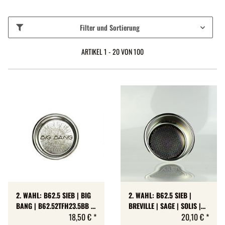
Filter und Sortierung
ARTIKEL 1 - 20 VON 100
2. WAHL: B62.5 SIEB | BIG
2. WAHL: B62.5 SIEB |
BANG | B62.52TFH23.5BB |
BREVILLE | SAGE | SOLIS |
16 BIS 18 GR | H 23,5 MM
18,50 €
*
54 MM | B62.52TH26NT |
20,10 €
*