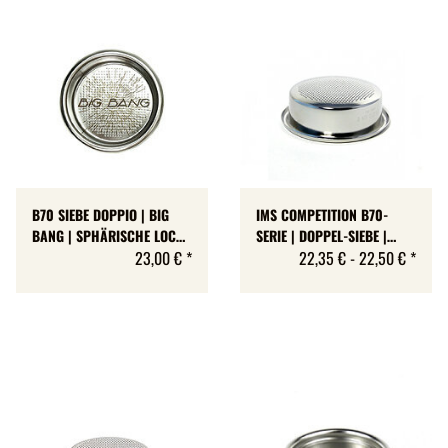
B70 SIEBE DOPPIO | BIG
IMS COMPETITION B70-
BANG | SPHÄRISCHE LOCH-
SERIE | DOPPEL-SIEBE |
ANORDNUNG | E61 |
23,00 €
*
KONVEXER BODEN FÜR
22,35 € -
22,50 €
*
RIDGELESS | 4 GRÖSSEN
FOKUSSIERTE EXTRAKTION |
E61 | EDELSTAHL |
RIDGELESS | 5 GRÖSSEN |
MADE IN ITALY