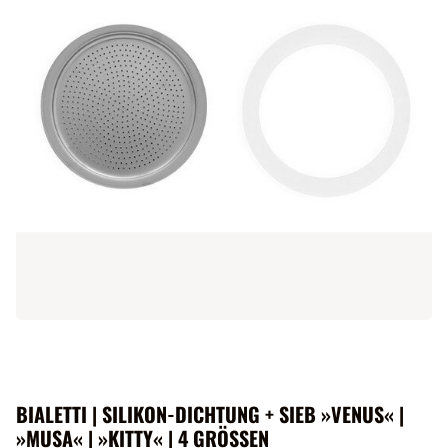
BIALETTI | SILIKON-DICHTUNG + SIEB »VENUS« |
»MUSA« | »KITTY« | 4 GRÖSSEN