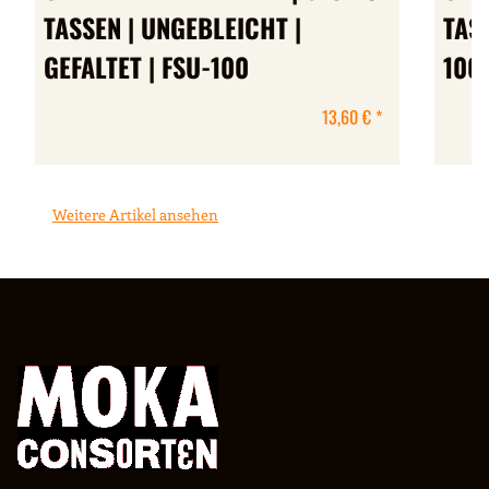
TASSEN | UNGEBLEICHT |
TASS
GEFALTET | FSU-100
00
13,60 €
*
Weitere Artikel ansehen