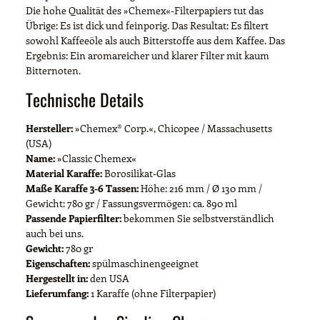
Die hohe Qualität des »Chemex«-Filterpapiers tut das
Übrige: Es ist dick und feinporig. Das Resultat: Es filtert
sowohl Kaffeeöle als auch Bitterstoffe aus dem Kaffee. Das
Ergebnis: Ein aromareicher und klarer Filter mit kaum
Bitternoten.
Technische Details
Hersteller:
»Chemex® Corp.«, Chicopee / Massachusetts
(USA)
Name:
»Classic Chemex«
Material Karaffe:
Borosilikat-Glas
Maße Karaffe 3-6 Tassen:
Höhe: 216 mm / Ø 130 mm /
Gewicht: 780 gr / Fassungsvermögen: ca. 890 ml
Passende Papierfilter:
bekommen Sie selbstverständlich
auch bei uns.
Gewicht:
780 gr
Eigenschaften:
spülmaschinengeeignet
Hergestellt in:
den USA
Lieferumfang:
1 Karaffe (ohne Filterpapier)