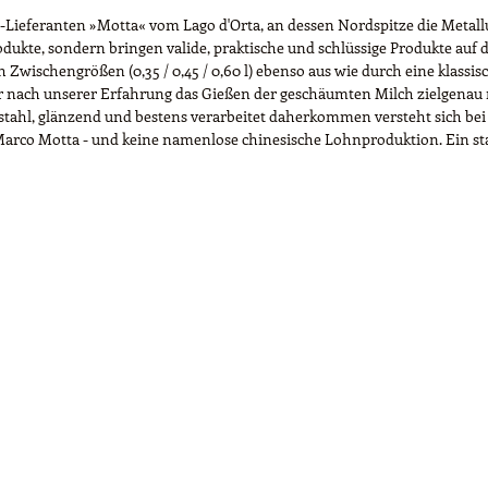
ieferanten »Motta« vom Lago d'Orta, an dessen Nordspitze die Metallurg
dukte, sondern bringen valide, praktische und schlüssige Produkte auf 
rch Zwischengrößen (0,35 / 0,45 / 0,60 l) ebenso aus wie durch eine kla
r nach unserer Erfahrung das Gießen der geschäumten Milch zielgenau m
ahl, glänzend und bestens verarbeitet daherkommen versteht sich bei d
Marco Motta - und keine namenlose chinesische Lohnproduktion. Ein star