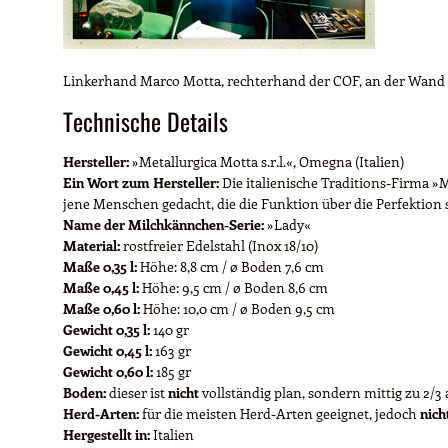
Linkerhand Marco Motta, rechterhand der COF, an der Wand d
Technische Details
Hersteller:
»Metallurgica Motta s.r.l.«, Omegna (Italien)
Ein Wort zum Hersteller:
Die italienische Traditions-Firma »Mo
jene Menschen gedacht, die die Funktion über die Perfektion 
Name der Milchkännchen-Serie:
»Lady«
Material:
rostfreier Edelstahl (Inox 18/10)
Maße 0,35 l:
Höhe: 8,8 cm / ø Boden 7,6 cm
Maße 0,45 l:
Höhe: 9,5 cm / ø Boden 8,6 cm
Maße 0,60 l:
Höhe: 10,0 cm / ø Boden 9,5 cm
Gewicht 0,35 l:
140 gr
Gewicht 0,45 l:
163 gr
Gewicht 0,60 l:
185 gr
Boden:
dieser ist
nicht
vollständig plan, sondern mittig zu 2/
Herd-Arten:
für die meisten Herd-Arten geeignet, jedoch
nich
Hergestellt in:
Italien