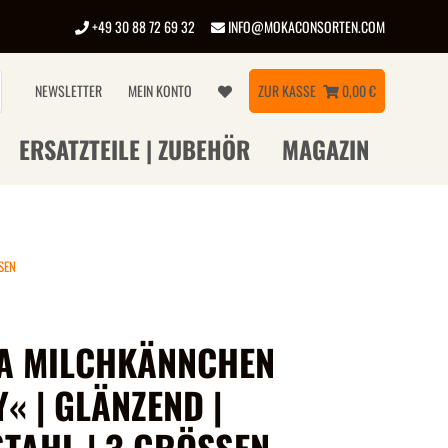
+49 30 88 72 69 32
INFO@MOKACONSORTEN.COM
NEWSLETTER
MEIN KONTO
ZUR KASSE
0,00 €
ERSATZTEILE | ZUBEHÖR
MAGAZIN
SEN
A MILCHKÄNNCHEN
« | GLÄNZEND |
STAHL | 3 GRÖSSEN