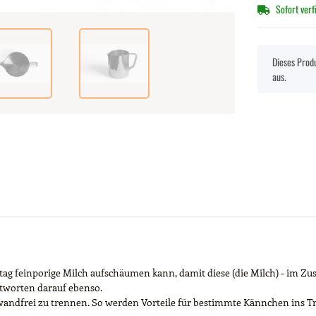
Sofort ver
x
Dieses Produ
aus.
ag feinporige Milch aufschäumen kann, damit diese (die Milch) - im Z
ntworten darauf ebenso.
andfrei zu trennen. So werden Vorteile für bestimmte Kännchen ins Tr