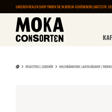
UNSEREN REALEN SHOP FINDEN SIE IN BERLIN-SCHÖNEBERG (MOTZSTR. 59
KAF
ERSATZTEILE | ZUBEHÖR
MILCHKÄNNCHEN | AUFSCHÄUMER | THERMOM