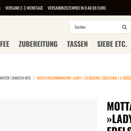
)
VERSAND 2-3 WERKTAGE
VERSANDKOSTENFREI IN D AB 69 EURO
FEE
ZUBEREITUNG
TASSEN
SIEBE ETC.
ETER | BARISTA KITS
MOTTA MILCHKÄNNCHEN »LADY« | GLÄNZEND | EDELSTAHL | 3 GRÖS
MOTT
»LADY
EDEL