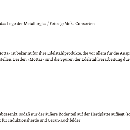
as Logo der Metallurgica / Foto: (c) Moka Consorten
tta« ist bekannt für ihre Edelstahlprodukte, die vor allem für die Anspr
stellen. Bei den »Mottas« sind die Spuren der Edelstahlverarbeitung d
3 abgesenkt, sodaß nur der äußere Bodenteil auf der Herdplatte aufliegt
t
für Induktionsherde und Ceran-Kochfelder