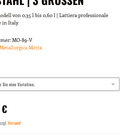
dell von 0,35 l bis 0,60 l | Lattiera professionale
 in Italy
mmer:
MO-89-V
Metallurgica Motta
n Sie eine Variation.
 €
 zzgl.
Versand