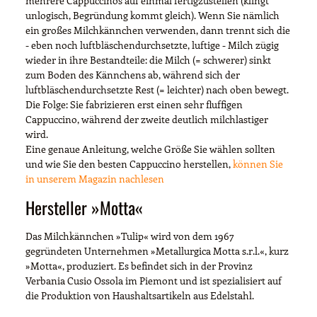
mehrere Cappuccinos auf einmal fertigzustellen (klingt
unlogisch, Begründung kommt gleich). Wenn Sie nämlich
ein großes Milchkännchen verwenden, dann trennt sich die
- eben noch luftbläschendurchsetzte, luftige - Milch zügig
wieder in ihre Bestandteile: die Milch (= schwerer) sinkt
zum Boden des Kännchens ab, während sich der
luftbläschendurchsetzte Rest (= leichter) nach oben bewegt.
Die Folge: Sie fabrizieren erst einen sehr fluffigen
Cappuccino, während der zweite deutlich milchlastiger
wird.
Eine genaue Anleitung, welche Größe Sie wählen sollten
und wie Sie den besten Cappuccino herstellen,
können Sie
in unserem Magazin nachlesen
Hersteller »Motta«
Das Milchkännchen »Tulip« wird von dem 1967
gegründeten Unternehmen »Metallurgica Motta s.r.l.«, kurz
»Motta«, produziert. Es befindet sich in der Provinz
Verbania Cusio Ossola im Piemont und ist spezialisiert auf
die Produktion von Haushaltsartikeln aus Edelstahl.