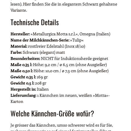
lesen). Hier finden Sie die in elegantem Schwarz gehaltene
Variante.
Technische Details
Hersteller:
»Metallurgica Motta s.r.l.«, Omegna (Italien)
Name der Milchkännchen-Serie:
»Tulip«
Material:
rostfreier Edelstahl (Inox 18/10)
Farbe:
Schwarz (elegant) matt
Besonderheiten:
NICHT für Induktionsherde geeignet
Maße 0,35 l:
Höhe: 9,2 cm / ø 6,5 cm (ohne Ausgießer)
Maße 0,50 l:
Höhe: 10,0 cm / ø 7,3 cm (ohne Ausgießer)
Gewicht 0,35 l:
169 gr
Gewicht 0,5 l:
208 gr
Hergestellt in:
Italien
Lieferumfang:
1 Kännchen im neuen, weißen »Motta«-
Karton
Welche Kännchen-Größe wofür?
Je grösser das Kännchen, umso schwerer wird es für Sie,