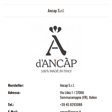
Ancap S.r.l.
Hersteller:
Ancap S.r.l.
Adresse:
Via Libia 1 / 37066
Sommacampgna (VR), Italien
Tel.:
+39 45 8293088
E-Mail:
ancap@ancap.it