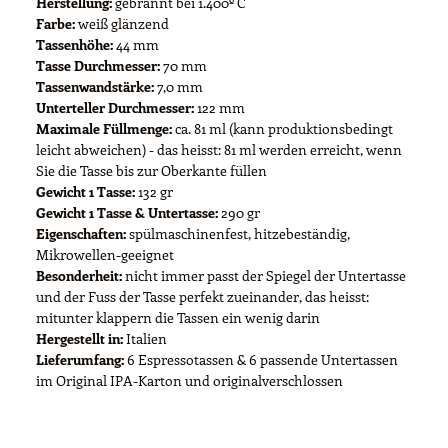
Herstellung:
gebrannt bei 1.400º C
Farbe:
weiß glänzend
Tassenhöhe:
44 mm
Tasse Durchmesser:
70 mm
Tassenwandstärke:
7,0 mm
Unterteller Durchmesser:
122 mm
Maximale Füllmenge:
ca. 81 ml (kann produktionsbedingt
leicht abweichen) - das heisst: 81 ml werden erreicht, wenn
Sie die Tasse bis zur Oberkante füllen
Gewicht 1 Tasse:
132 gr
Gewicht 1 Tasse & Untertasse:
290 gr
Eigenschaften:
spülmaschinenfest, hitzebeständig,
Mikrowellen-geeignet
Besonderheit:
nicht immer passt der Spiegel der Untertasse
und der Fuss der Tasse perfekt zueinander, das heisst:
mitunter klappern die Tassen ein wenig darin
Hergestellt in:
Italien
Lieferumfang:
6 Espressotassen & 6 passende Untertassen
im Original IPA-Karton und originalverschlossen