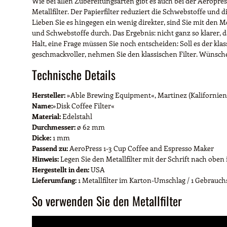
Wie bei allen Zubereitungsarten gibt es auch bei der Aeropr
Metallfilter. Der Papierfilter reduziert die Schwebstoffe un
Lieben Sie es hingegen ein wenig direkter, sind Sie mit den Me
und Schwebstoffe durch. Das Ergebnis: nicht ganz so klarer, d
Halt, eine Frage müssen Sie noch entscheiden: Soll es der kla
geschmackvoller, nehmen Sie den klassischen Filter. Wünsche
Technische Details
Hersteller:
»Able Brewing Equipment«, Martinez (Kalifornien
Name:
»Disk Coffee Filter«
Material:
Edelstahl
Durchmesser:
ø 62 mm
Dicke:
1 mm
Passend zu:
AeroPress 1-3 Cup Coffee and Espresso Maker
Hinweis:
Legen Sie den Metallfilter mit der Schrift nach oben 
Hergestellt in den:
USA
Lieferumfang:
1 Metallfilter im Karton-Umschlag / 1 Gebrauch
So verwenden Sie den Metallfilter