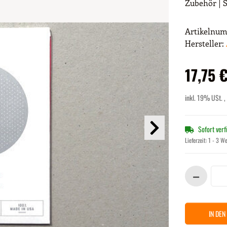
Zubehör | S
Artikelnu
Hersteller:
17,75 
inkl. 19% USt. ,
Sofort ver
Lieferzeit:
1 - 3 W
IN DE