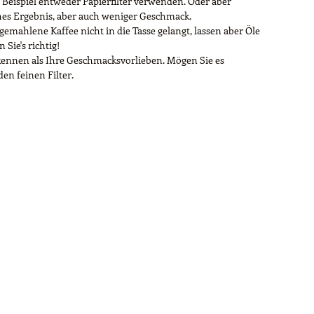
Beispiel entweder Papierfilter verwenden. Oder aber
iches Ergebnis, aber auch weniger Geschmack.
 gemahlene Kaffee nicht in die Tasse gelangt, lassen aber Öle
Sie's richtig!
s kennen als Ihre Geschmacksvorlieben. Mögen Sie es
en feinen Filter.