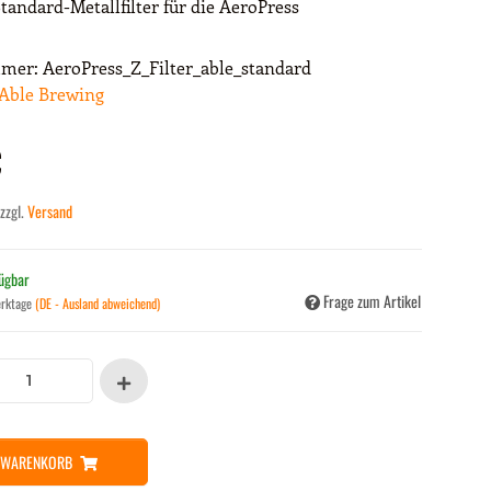
tandard-Metallfilter für die AeroPress
mmer:
AeroPress_Z_Filter_able_standard
Able Brewing
€
 zzgl.
Versand
fügbar
Frage zum Artikel
erktage
(DE - Ausland abweichend)
N WARENKORB