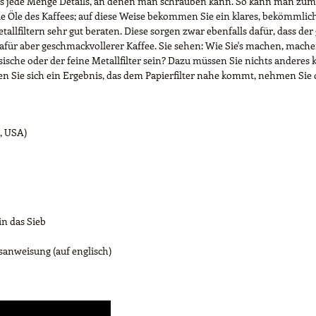
ess jede Menge Details, an denen man schrauben kann. So kann man zum 
d die Öle des Kaffees; auf diese Weise bekommen Sie ein klares, bekömml
tallfiltern sehr gut beraten. Diese sorgen zwar ebenfalls dafür, dass der
afür aber geschmackvollerer Kaffee. Sie sehen: Wie Sie's machen, machen 
ssische oder der feine Metallfilter sein? Dazu müssen Sie nichts andere
n Sie sich ein Ergebnis, das dem Papierfilter nahe kommt, nehmen Sie d
, USA)
in das Sieb
sanweisung (auf englisch)