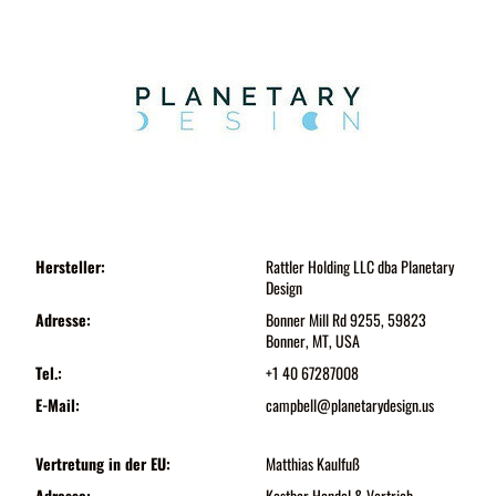
Hersteller:
Rattler Holding LLC dba Planetary
Design
Adresse:
Bonner Mill Rd 9255, 59823
Bonner, MT, USA
Tel.:
+1 40 67287008
E-Mail:
campbell@planetarydesign.us
Vertretung in der EU:
Matthias Kaulfuß
Adresse:
Kostbar Handel & Vertrieb,