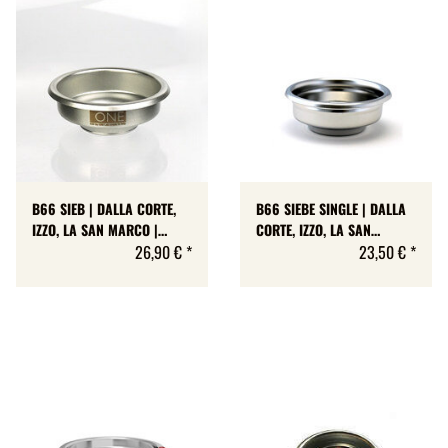
B66 SIEB | DALLA CORTE,
B66 SIEBE SINGLE | DALLA
IZZO, LA SAN MARCO |
CORTE, IZZO, LA SAN
B661TH25/ONE | 8-9.5 GR |
26,90 €
*
MARCO | IMS | 3
23,50 €
*
H 25,0 MM
VARIANTEN