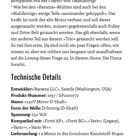
kompatibel mit der »Vario« von »Mahlkönig«
* Wie bei den »Baratza«-Mühlen sind auch bei den
»Mahlkönigs« einige Teile »aneinander gekoppelt«. Das
heißt: Ist noch der alte Motor verbaut und soll dieser
ausgetauscht werden, müssen gegebenenfalls auch Pulley
und Drive-Belt getauscht werden. Das gilt ebenfalls, wenn
ein anderes Teil aus diesem »Trio« getauscht werden soll.
So viel fürs erste. Da sind noch ein paar Fragen offen, wir
wissen es, aber wir robben uns langsam und unaufhaltsam
auf die Lösung dieser Frage zu. In diesem Sinne: Die Firma
forscht.
Technische Details
Entwickler:
»Baratza LLC«, Seattle (Washington, USA)
Produkt-Nummer:
1037 / SP0100772
Name:
»230V Motor D-Shaft«
Form der Welle:
D-förmig (D-Shaft)
Spannung:
230 Volt
Kompatibel mit:
»Forté AP«, »Forté BG«, »Vario« (Legacy),
»Vario+«, »Vario W+«
Lieferumfang:
1 x Motor in der formlosen Kunststoff-Nupsi-