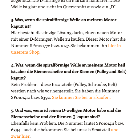
abgenutzt. Die D-förmige ist da markant haltbarer. Diese
Welle ist glatt und sieht im Querschnitt aus wie ein „D“.
3. Was, wenn die spiralförmige Welle an meinem Motor
kaputt ist?
Hier besteht die einzige Lösung darin, einen neuen Motor
mit einer D-förmigen Welle zu kaufen. Dieser Motor hat die
Nummer SP0100772 bzw. 1037. Sie bekommen ihn
hier in
unserem Shop
.
4. Was, wenn die spiralförmige Welle an meinem Motor heil
ist, aber die Riemenscheibe und der Riemen (Pulley and Belt)
kaputt?
Kein Problem – diese Ersatzteile (Pulley, Schraube, Belt)
werden nach wie vor hergestellt. Sie haben die Nummer
SP0101410 bzw. 6390.
Sie können Sie bei uns kaufen.
5. Und was, wenn ich einen D-welligen Motor habe und die
Riemenscheibe und der Riemen () kaputt sind?
Ebenfalls kein Problem. Die Nummer lautet SP0101411 bzw.
6394 - auch die bekommen Sie bei uns als Ersatzteil
und
zwar hier
.