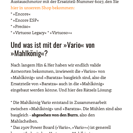
Austauschmotor mit der Ersatzteil-Nummer 6027, den Sie
hier in unserem Shop bekommen:
* »Encore«
* »Encore ESP«
* »Preciso«
* »Virtuoso Legacy« * »Virtuoso+«
Und was ist mit der »Vario« von
»Mahlkönig«?
Nach langem Hin & Her haben wir endlich valide
Antworten bekommen, inwieweit die »Varios« von
»Mahlkönig« und »Baratza« baugleich sind, also die
Ersatzteile von »Baratza« auch in die »Mahlkönig«
eingebaut werden könne. Und hier des Rätsels Lösung:
* Die Mahlkönig Vario entstand in Zusammenarbeit
zwischen »Mahlkönig« und »Baratza«. Die Mühlen sind also
baugleich -
abgesehen von den Burrs
, also den
Mahlscheiben.
* Das 230v Power Board (»Vario«, »Vario+«) ist generell