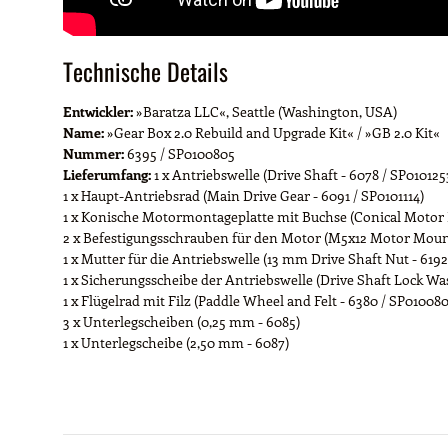
Technische Details
Entwickler:
»Baratza LLC«, Seattle (Washington, USA)
Name:
»Gear Box 2.0 Rebuild and Upgrade Kit« / »GB 2.0 Kit«
Nummer:
6395 / SP0100805
Lieferumfang:
1 x Antriebswelle (Drive Shaft - 6078 / SP010125
1 x Haupt-Antriebsrad (Main Drive Gear - 6091 / SP0101114)
1 x Konische Motormontageplatte mit Buchse (Conical Motor P
2 x Befestigungsschrauben für den Motor (M5x12 Motor Mount
1 x Mutter für die Antriebswelle (13 mm Drive Shaft Nut - 6192
1 x Sicherungsscheibe der Antriebswelle (Drive Shaft Lock Was
1 x Flügelrad mit Filz (Paddle Wheel and Felt - 6380 / SP010080
3 x Unterlegscheiben (0,25 mm - 6085)
1 x Unterlegscheibe (2,50 mm - 6087)