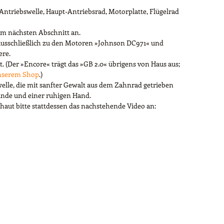
Antriebswelle, Haupt-Antriebsrad, Motorplatte, Flügelrad
im nächsten Abschnitt an.
t ausschließlich zu den Motoren »Johnson DC971« und
ere.
t. (Der »Encore« trägt das »GB 2.0« übrigens von Haus aus;
unserem Shop
.)
elle, die mit sanfter Gewalt aus dem Zahnrad getrieben
unde und einer ruhigen Hand.
chaut bitte stattdessen das nachstehende Video an: