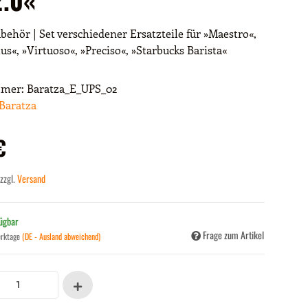
behör | Set verschiedener Ersatzteile für »Maestro«,
us«, »Virtuoso«, »Preciso«, »Starbucks Barista«
mmer:
Baratza_E_UPS_02
Baratza
€
 zzgl.
Versand
fügbar
Frage zum Artikel
erktage
(DE - Ausland abweichend)