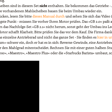
tig.
eiben sind in diesem Set
nicht
enthalten. Sie bekommen das Getriebe - 
 Ihre vorhandenen Mahlscheiben bauen Sie beim Umbau wieder ein.
ken, lesen Sie bitte
dieses Manual durch
und sehen Sie sich das Video 
igste Punkt - müssen Sie vorher Ihren Motor prüfen. Das »GB 2.0« paß
das Nachfolge-Set »GB 2.1« nicht herum, sonst geht der Umbau ins Le
Motor schafft Klarheit. Bitte prüfen Sie das vor dem Kauf. Die Firma dank
 einzelne Antriebsrad und nicht das ganze Set - Sie finden es
hier in 
-schwer ein, doch er hat es in sich: Reverse-Gewinde, eine Antriebsw
er den Mahlgrad mitentscheidet. Rechnen Sie mit einer guten halben St
uoso«, »Maestro«, »Maestro Plus« oder die »Starbucks Barista« umbaut, s