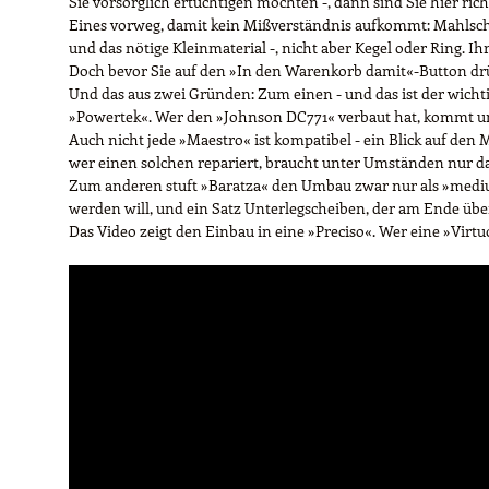
Sie vorsorglich ertüchtigen möchten -, dann sind Sie hier rich
Eines vorweg, damit kein Mißverständnis aufkommt: Mahlsch
und das nötige Kleinmaterial -, nicht aber Kegel oder Ring.
Doch bevor Sie auf den »In den Warenkorb damit«-Button drüc
Und das aus zwei Gründen: Zum einen - und das ist der wicht
»Powertek«. Wer den »Johnson DC771« verbaut hat, kommt um 
Auch nicht jede »Maestro« ist kompatibel - ein Blick auf den 
wer einen solchen repariert, braucht unter Umständen nur das
Zum anderen stuft »Baratza« den Umbau zwar nur als »medium«
werden will, und ein Satz Unterlegscheiben, der am Ende üb
Das Video zeigt den Einbau in eine »Preciso«. Wer eine »Virt