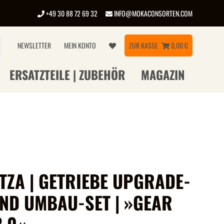
+49 30 88 72 69 32
INFO@MOKACONSORTEN.COM
NEWSLETTER
MEIN KONTO
ZUR KASSE
0,00 €
ERSATZTEILE | ZUBEHÖR
MAGAZIN
TZA | GETRIEBE UPGRADE-
UND UMBAU-SET | »GEAR
2.0«