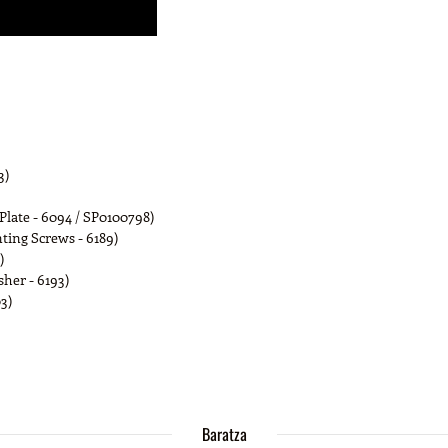
3)
late - 6094 / SP0100798)
ing Screws - 6189)
)
her - 6193)
3)
Baratza