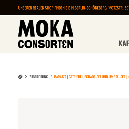
UNSEREN REALEN SHOP FINDEN SIE IN BERLIN-SCHÖNEBERG (MOTZSTR. 59
KAF
ZUBEREITUNG
BARATZA | GETRIEBE UPGRADE-SET UND UMBAU-SET | 