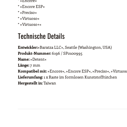
* »Encore«
* »Encore ESP«
* »Preciso«
* »Virtuoso«
* »Virtuoso+«
Technische Details
Entwickler:
»Baratza LLC«, Seattle (Washington, USA)
Produkt-Nummer:
6196 / SP0100995
Name:
»Detent«
Länge:
7 mm
Kompatibel mit:
»Encore«, »Encore ESP«, »Preciso«, »Virtuos
Lieferumfang:
1 x Raste im formlosen Kunststofftütchen
Hergestellt in:
Taiwan