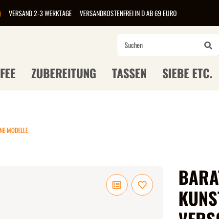
)
VERSAND 2-3 WERKTAGE
VERSANDKOSTENFREI IN D AB 69 EURO
FEE
ZUBEREITUNG
TASSEN
SIEBE ETC.
ENE MODELLE
BARAT
KUNS
VERS