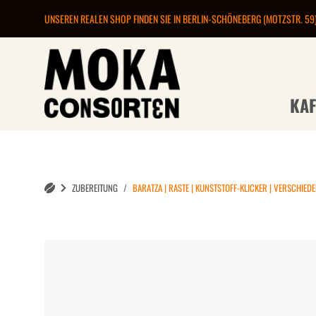
UNSEREN REALEN SHOP FINDEN SIE IN BERLIN-SCHÖNEBERG (MOTZSTR. 59
KAF
ZUBEREITUNG
BARATZA | RASTE | KUNSTSTOFF-KLICKER | VERSCHIED