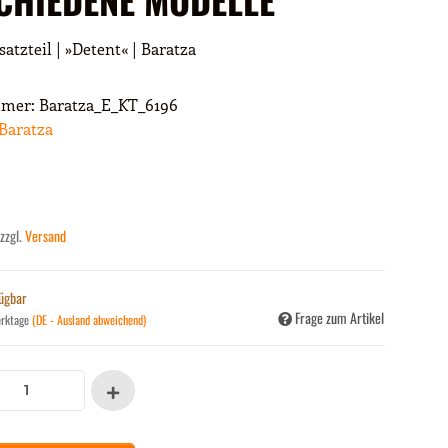
satzteil | »Detent« | Baratza
mmer:
Baratza_E_KT_6196
Baratza
 zzgl.
Versand
fügbar
Frage zum Artikel
erktage
(DE - Ausland abweichend)