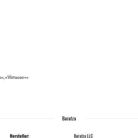
o«, »Virtuoso+«
Baratza
Hersteller:
Baratza LLC