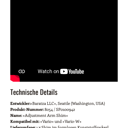
Technische Details
Entwickler:
»Baratza LLC«, Seattle (Washington, USA)
Produkt-Nummer:
8054 / SP0100942
Name:
»Adjustment Arm Shim«
Kompatibel mit:
»Vario« und »Vario-W«
Lieferumfang:
1 x Shim im formlosen Kunststoffsackerl