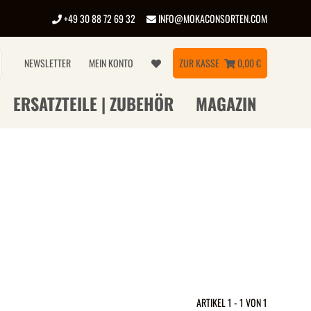
+49 30 88 72 69 32
INFO@MOKACONSORTEN.COM
NEWSLETTER
MEIN KONTO
ZUR KASSE
0,00 €
ERSATZTEILE | ZUBEHÖR
MAGAZIN
ARTIKEL 1 - 1 VON 1