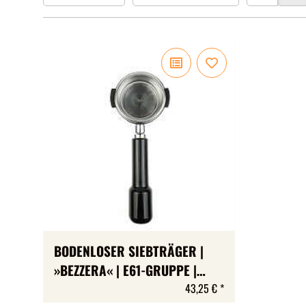
BODENLOSER SIEBTRÄGER |
»BEZZERA« | E61-GRUPPE |
NASEN-HÖHE: 5,1 MM
43,25 €
*