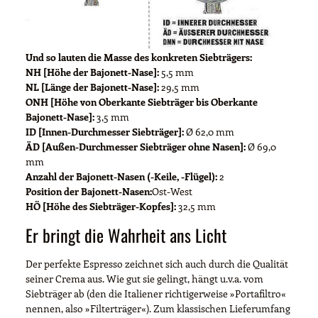
Und so lauten die Masse des konkreten Siebträgers:
NH [Höhe der Bajonett-Nase]:
5,5 mm
NL [Länge der Bajonett-Nase]:
29,5 mm
ONH [Höhe von Oberkante Siebträger bis Oberkante
Bajonett-Nase]:
3,5 mm
ID [Innen-Durchmesser Siebträger]:
Ø 62,0 mm
ÄD [Außen-Durchmesser Siebträger ohne Nasen]:
Ø 69,0
mm
Anzahl der Bajonett-Nasen (-Keile, -Flügel):
2
Position der Bajonett-Nasen:
Ost-West
HÖ [Höhe des Siebträger-Kopfes]:
32,5 mm
Er bringt die Wahrheit ans Licht
Der perfekte Espresso zeichnet sich auch durch die Qualität
seiner Crema aus. Wie gut sie gelingt, hängt u.v.a. vom
Siebträger ab (den die Italiener richtigerweise »Portafiltro«
nennen, also »Filterträger«). Zum klassischen Lieferumfang