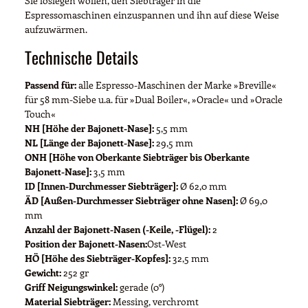
Sie loslegen wollen, den Siebträger in die
Espressomaschinen einzuspannen und ihn auf diese Weise
aufzuwärmen.
Technische Details
Passend für:
alle Espresso-Maschinen der Marke »Breville«
für 58 mm-Siebe u.a. für »Dual Boiler«, »Oracle« und »Oracle
Touch«
NH [Höhe der Bajonett-Nase]:
5,5 mm
NL [Länge der Bajonett-Nase]:
29,5 mm
ONH [Höhe von Oberkante Siebträger bis Oberkante
Bajonett-Nase]:
3,5 mm
ID [Innen-Durchmesser Siebträger]:
Ø 62,0 mm
ÄD [Außen-Durchmesser Siebträger ohne Nasen]:
Ø 69,0
mm
Anzahl der Bajonett-Nasen (-Keile, -Flügel):
2
Position der Bajonett-Nasen:
Ost-West
HÖ [Höhe des Siebträger-Kopfes]:
32,5 mm
Gewicht:
252 gr
Griff Neigungswinkel:
gerade (0°)
Material Siebträger:
Messing, verchromt