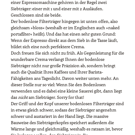
einer Espressomaschine gehören in der Regel zwei
Siebträger: einer mit 1 und einer mit 2 Ausläufen.
Geschlossen sind sie beide.
Der bodenlose Filterträger hingegen ist unten offen, also
gleichsam »bloss« (weshalb er im Englischen auch »naked
portafilter« heißt). Und das hat einen sehr guten Grund:
Wenn der Espresso direkt aus dem Sieb in die Tasse läuft,
bildet sich eine noch perfektere Crema.
Doch freuen Sie sich nicht zu früh. Als Gegenleistung für die
wunderbare Crema verlangt Ihnen der bodenlose
Siebträger nicht nur große Präzision ab, sondern bringt
auch die Qualität Ihres Kaffees und Ihrer Barista-
Fähigkeiten ans Tageslicht. Davon weiter unten mehr. An
dieser Stelle nur so viel: Wenn Sie den Bodenlosen
verwenden und es dabei eine kleine Sauerei gibt, dann liegt
das
nicht
am Siebträger. Sorry for that!
Der Griff und der Kopf unserer bodenlosen Filterträger sind
in etwas gleich schwer, sodass der Siebträger angenehm
schwer und austariert in der Hand liegt. Die massive
Bauweise des Siebträgerkopfes speichert außerdem die
Wärme lange und gleichmäßig, weshalb es ratsam ist, bevor