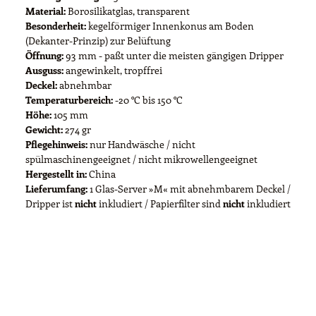
Material:
Borosilikatglas, transparent
Besonderheit:
kegelförmiger Innenkonus am Boden
(Dekanter-Prinzip) zur Belüftung
Öffnung:
93 mm - paßt unter die meisten gängigen Dripper
Ausguss:
angewinkelt, tropffrei
Deckel:
abnehmbar
Temperaturbereich:
-20 °C bis 150 °C
Höhe:
105 mm
Gewicht:
274 gr
Pflegehinweis:
nur Handwäsche / nicht
spülmaschinengeeignet / nicht mikrowellengeeignet
Hergestellt in:
China
Lieferumfang:
1 Glas-Server »M« mit abnehmbarem Deckel /
Dripper ist
nicht
inkludiert / Papierfilter sind
nicht
inkludiert