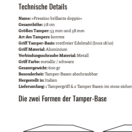
Technische Details
Name:
»Pressino brillante doppio«
Gesamthöhe:
7,8 cm
Größen Tamper:
53 mm und 58 mm
Art des Tampers:
konvex
Griff Tamper-Basis:
rostfreier Edelstahl (Inox 18/10)
Griff Material:
Aluminium
Verbindungsschraube Material:
Metall
Griff Farbe:
metallic / schwarz
Gesamtgewicht:
600 gr
Besonderheit:
Tamper-Basen abschraubbar
Hergestellt in:
Italien
Lieferumfang:
1 Tampergriff & 2 Tamper Basen im stoss-siche
Die zwei Formen der Tamper-Base