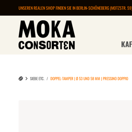
UNSEREN REALEN SHOP FINDEN SIE IN BERLIN-SCHÖNEBERG (MOTZSTR. 59
KAF
SIEBE ETC.
DOPPEL-TAMPER | Ø 53 UND 58 MM | PRESSINO DOPPIO