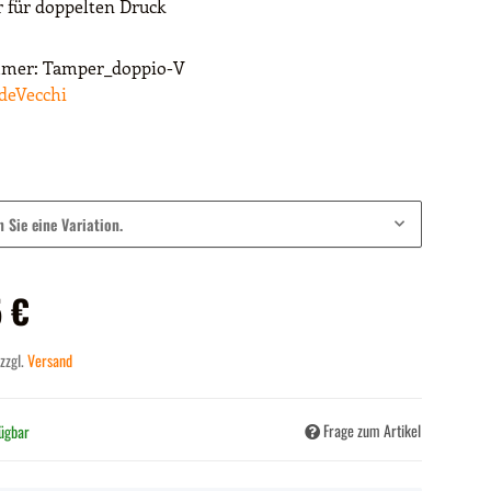
 für doppelten Druck
mmer:
Tamper_doppio-V
deVecchi
n Sie eine Variation.
 €
 zzgl.
Versand
Frage zum Artikel
fügbar