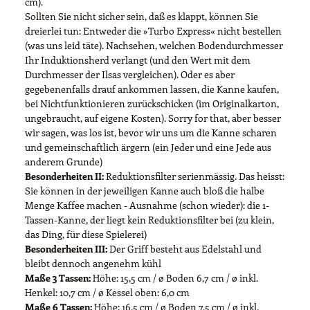
cm).
Sollten Sie nicht sicher sein, daß es klappt, können Sie
dreierlei tun: Entweder die »Turbo Express« nicht bestellen
(was uns leid täte). Nachsehen, welchen Bodendurchmesser
Ihr Induktionsherd verlangt (und den Wert mit dem
Durchmesser der Ilsas vergleichen). Oder es aber
gegebenenfalls drauf ankommen lassen, die Kanne kaufen,
bei Nichtfunktionieren zurückschicken (im Originalkarton,
ungebraucht, auf eigene Kosten). Sorry for that, aber besser
wir sagen, was los ist, bevor wir uns um die Kanne scharen
und gemeinschaftlich ärgern (ein Jeder und eine Jede aus
anderem Grunde)
Besonderheiten II:
Reduktionsfilter serienmässig. Das heisst:
Sie können in der jeweiligen Kanne auch bloß die halbe
Menge Kaffee machen - Ausnahme (schon wieder): die 1-
Tassen-Kanne, der liegt kein Reduktionsfilter bei (zu klein,
das Ding, für diese Spielerei)
Besonderheiten III:
Der Griff besteht aus Edelstahl und
bleibt dennoch angenehm kühl
Maße 3 Tassen:
Höhe: 15,5 cm / ø Boden 6,7 cm / ø inkl.
Henkel: 10,7 cm / ø Kessel oben: 6,0 cm
Maße 6 Tassen:
Höhe: 16,5 cm / ø Boden 7,5 cm / ø inkl.