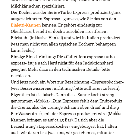
Milchkännchen spezialisiert.
Der Kocher aus der Serie »Turbo Express« produziert ganz
ausgezeichneten Espresso - ganz so, wie Sie das von den
Bialetti-Kannen
kennen. Er gehört eindeutig zur
Oberklasse, besteht er doch aus solidem, rostfreiem
Edelstahl (inklusive Henkel) und wird in Italien produziert
(was man nicht von allen typischen Kochern behaupten
kann, leider).
Einzige Einschränkung: Die »Caffettiera espresso turbo
express« ist je nach Herd
nicht
für den Induktionsherd
geeignet Mehr dazu in den technischen Details- bitte
nachlesen.
Und jetzt noch ein Wort zur Bezeichnung »Espressokocher«
(wer Besserwissereien nicht mag, bitte aufhören zu lesen):
Eigentlich ist sie falsch. Denn diese Kanne kocht streng
genommen »Mokka«. Zum Espresso fehlt dem Endprodukt
die Crema, also der cremige Schaum oben drauf und die 9
Bar Wasserdruck, mit der Espresso produziert wird (Mokka-
Kannen bringen es auf ca 1,5 Bar). Da sich aber die
Bezeichnung »Espressokocher« eingebürgert hat, halten
auch wir daran fest (was uns, wir gestehen es, mitunter