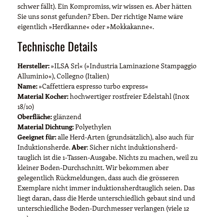
schwer fällt). Ein Kompromiss, wir wissen es. Aber hätten
Sie uns sonst gefunden? Eben. Der richtige Name wäre
eigentlich »Herdkanne« oder »Mokkakanne«.
Technische Details
Hersteller:
»ILSA Srl« (»Industria Laminazione Stampaggio
Alluminio«), Collegno (Italien)
Name:
»Caffettiera espresso turbo express«
Material Kocher:
hochwertiger rostfreier Edelstahl (Inox
18/10)
Oberfläche:
glänzend
Material Dichtung:
Polyethylen
Geeignet für:
alle Herd-Arten (grundsätzlich), also auch für
Induktionsherde.
Aber
: Sicher nicht induktionsherd-
tauglich ist die 1-Tassen-Ausgabe. Nichts zu machen, weil zu
kleiner Boden-Durchschnitt. Wir bekommen aber
gelegentlich Rückmeldungen, dass auch die grösseren
Exemplare nicht immer induktionsherdtauglich seien. Das
liegt daran, dass die Herde unterschiedlich gebaut sind und
unterschiedliche Boden-Durchmesser verlangen (viele 12