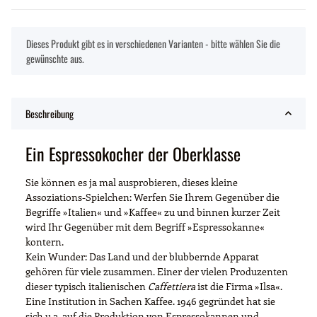
x
Dieses Produkt gibt es in verschiedenen Varianten - bitte wählen Sie die
gewünschte aus.
Beschreibung
Ein Espressokocher der Oberklasse
Sie können es ja mal ausprobieren, dieses kleine
Assoziations-Spielchen: Werfen Sie Ihrem Gegenüber die
Begriffe »Italien« und »Kaffee« zu und binnen kurzer Zeit
wird Ihr Gegenüber mit dem Begriff »Espressokanne«
kontern.
Kein Wunder: Das Land und der blubbernde Apparat
gehören für viele zusammen. Einer der vielen Produzenten
dieser typisch italienischen
Caffettiera
ist die Firma »Ilsa«.
Eine Institution in Sachen Kaffee. 1946 gegründet hat sie
sich u.a. auf die Produktion von Espressokannen und