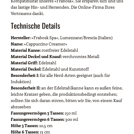
Kompatibilität unseres »Frabosk«. Sie ersparen sich und uns
das lästige Hin- und Hersenden. Die Online-Firma Ihres
Vertrauens dankt.
Technische Details
Hersteller:
»Frabosk Spa«, Lumezzane/Brescia (Italien)
Name:
»Cappuccino Creamer«
Material Kanne:
rostfreier Edelstahl
Material Deckel und Knauf:
verchromtes Metall
Material Griff:
Edelstahl
Material Deckel:
Edelstahl und Kunststoff
Besonderheit I:
für alle Herd-Arten geeignet (auch für
Induktion)
Besonderheit II:
an der Edelstahlkanne kann es außen feine,
leichte Kratzer geben, die produktionsbedingt entstehen;
sollten Sie sich daran stören, bitten wir Sie, von einem Kauf
abzusehen
Fassungsvermögen 3 Tassen:
150 ml
Fassungsvermögen 6 Tassen:
300 ml
Höhe 3 Tassen:
10,5 cm
Höhe 6 Tassen:
13 cm