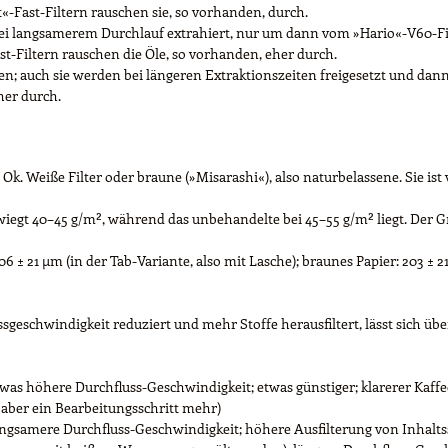
t«-Fast-Filtern rauschen sie, so vorhanden, durch.
i langsamerem Durchlauf extrahiert, nur um dann vom »Hario«-V60-Filte
st-Filtern rauschen die Öle, so vorhanden, eher durch.
n; auch sie werden bei längeren Extraktionszeiten freigesetzt und dann 
her durch.
Ok. Weiße Filter oder braune (»Misarashi«), also naturbelassene. Sie is
Es wiegt 40–45 g/m², während das unbehandelte bei 45–55 g/m² liegt. Der
6 ± 21 µm (in der Tab-Variante, also mit Lasche); braunes Papier: 203 ± 
geschwindigkeit reduziert und mehr Stoffe herausfiltert, lässt sich übe
as höhere Durchfluss-Geschwindigkeit; etwas günstiger; klarerer Kaffe
 aber ein Bearbeitungsschritt mehr)
angsamere Durchfluss-Geschwindigkeit; höhere Ausfilterung von Inhalts