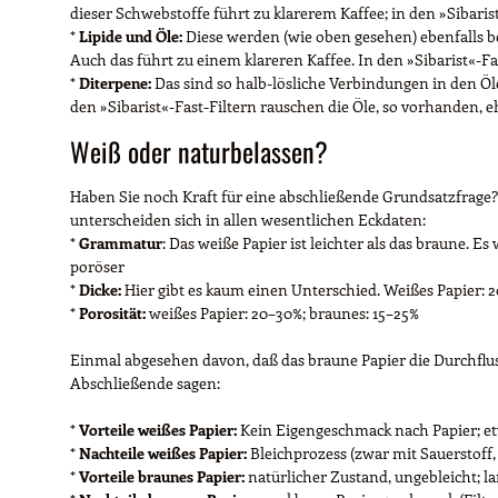
dieser Schwebstoffe führt zu klarerem Kaffee; in den »Sibaris
*
Lipide und Öle:
Diese werden (wie oben gesehen) ebenfalls be
Auch das führt zu einem klareren Kaffee. In den »Sibarist«-Fa
*
Diterpene:
Das sind so halb-lösliche Verbindungen in den Öle
den »Sibarist«-Fast-Filtern rauschen die Öle, so vorhanden, e
Weiß oder naturbelassen?
Haben Sie noch Kraft für eine abschließende Grundsatzfrage? 
unterscheiden sich in allen wesentlichen Eckdaten:
*
Grammatur
: Das weiße Papier ist leichter als das braune. 
poröser
*
Dicke:
Hier gibt es kaum einen Unterschied. Weißes Papier: 20
*
Porosität:
weißes Papier: 20–30%; braunes: 15–25%
Einmal abgesehen davon, daß das braune Papier die Durchfluss
Abschließende sagen:
*
Vorteile weißes Papier:
Kein Eigengeschmack nach Papier; etw
*
Nachteile weißes Papier:
Bleichprozess (zwar mit Sauerstoff,
*
Vorteile braunes Papier:
natürlicher Zustand, ungebleicht; l