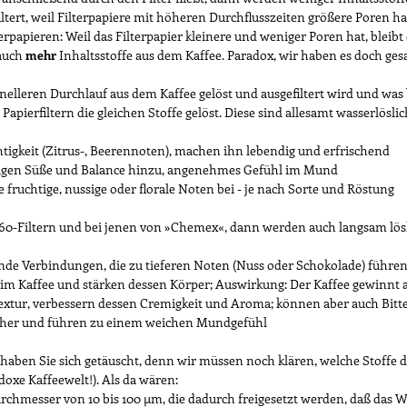
iltert, weil Filterpapiere mit höheren Durchflusszeiten größere Poren h
erpapieren: Weil das Filterpapier kleinere und weniger Poren hat, ble
 auch
mehr
Inhaltsstoffe aus dem Kaffee. Paradox, wir haben es doch gesa
lleren Durchlauf aus dem Kaffee gelöst und ausgefiltert wird und was 
 Papierfiltern die gleichen Stoffe gelöst. Diese sind allesamt wasserlösli
htigkeit (Zitrus-, Beerennoten), machen ihn lebendig und erfrischend
fügen Süße und Balance hinzu, angenehmes Gefühl im Mund
fruchtige, nussige oder florale Noten bei - je nach Sorte und Röstung
0-Filtern und bei jenen von »Chemex«, dann werden auch langsam löslich
rende Verbindungen, die zu tieferen Noten (Nuss oder Schokolade) führ
im Kaffee und stärken dessen Körper; Auswirkung: Der Kaffee gewinnt
Textur, verbessern dessen Cremigkeit und Aroma; können aber auch Bitt
ther und führen zu einem weichen Mundgefühl
haben Sie sich getäuscht, denn wir müssen noch klären, welche Stoffe d
adoxe Kaffeewelt!). Als da wären:
urchmesser von 10 bis 100 µm, die dadurch freigesetzt werden, daß das W