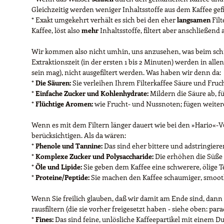
Gleichzeitig werden weniger Inhaltsstoffe aus dem Kaffee gef
* Exakt umgekehrt verhält es sich bei den eher
langsamen
Filt
Kaffee, löst also
mehr
Inhaltsstoffe, filtert aber anschließend
Wir kommen also nicht umhin, uns anzusehen, was beim schne
Extraktionszeit (in der ersten 1 bis 2 Minuten) werden in allen
sein mag), nicht ausgefiltert werden. Was haben wir denn da:
*
Die Säuren:
Sie verleihen Ihrem Filterkaffee Säure und Fruc
*
Einfache Zucker und Kohlenhydrate:
Mildern die Säure ab, 
*
Flüchtige Aromen:
wie Frucht- und Nussnoten; fügen weitere 
Wenn es mit dem Filtern länger dauert wie bei den »Hario«-V6
berücksichtigen. Als da wären:
*
Phenole und Tannine:
Das sind eher bittere und adstringie
*
Komplexe Zucker und Polysaccharide:
Die erhöhen die Süße 
*
Öle und Lipide:
Sie geben dem Kaffee eine schwerere, ölige 
*
Proteine/Peptide:
Sie machen den Kaffee schaumiger, smoo
Wenn Sie freilich glauben, daß wir damit am Ende sind, dann 
rausfiltern (die sie vorher freigesetzt haben - siehe oben: par
*
Fines:
Das sind feine, unlösliche Kaffeepartikel mit einem D