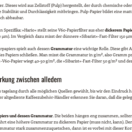
r. Dieses wird aus Zellstoff (Pulp) hergestellt, der durch chemische 
 Stabilität und Durchlässigkeit mitbringen. Pulp-Papier bildet eine matte
isch abbaubar.
 Spezifika: »Hario« stellt seine V60-Papierfilter aus eher
dickerem Papi
µm). Im Vergleich dazu misst der dünnere »Sibarist«-Fast-Filter 150 µm,
rpapiers spielt auch dessen
Grammatur
eine wichtige Rolle. Diese gibt 
 des Papiers schließen. Man misst die Grammatur in g/m², also Gramm pro
-V60-Papier wiegt 40-50 g/m², die »Sibarist«-Fast-Filter 50 g/m² und de
irkung zwischen alledem
s tagelang durch alle möglichen Quellen gewühlt, bis wir den Eindruck 
r altgediente Kaffeezubehör-Händler erkennen Sie daran, daß die gelegen
apiers und dessen Grammatur
. Die beiden hängen eng zusammen, sollten
 führt eine höhere Grammatur zu dickerem Papier (muss nicht, kann). D
ammatur stark zusammenzuquetschen, dann ist es vorbei mit dieser Korrel