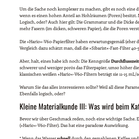
Um die Sache noch komplexer zu machen, gibt es noch eine drit
wenn es einen hohen Anteil an Hohlräumen (Poren) besitzt.
Logisch, oder? Auch hier gilt: Die Grammatur und die Dicke des
mehr Fasern (im dicken, schweren Papier), die die Poren vers
Die »Hario«-V60-Papierfilter haben erwartungsgemäß (eher dic
Vergleich dazu schätzt man, daß die »Sibarist«-Fast-Filter 40-
Aber, halt, eines habe ich noch: Die Kenngröße
Durchflusszeit
schwerer und weniger porös das Filterpapier, umso höher die D
klassischen weißen »Hario«-V60-Filtern beträgt sie 11-15 mL/s
Warum Sie das alles interessieren sollte? Weil all diese Par
Ebenfalls logisch, oder?
Kleine Materialkunde III: Was wird beim Kaff
Bevor wir über Geschmack reden, noch eine wichtige Sache. Eige
(»Hario«-V60-Filter). Das hat eine paradoxe Auswirkung.
* Wenn das Wasser
schnell
durch den gemahlenen Kaffee und a