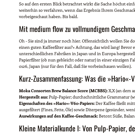
So auf den ersten Blick betrachtet wirkt die Sache höchst einfac
weiterhin so verfahren, wenn das Ergebnis Ihrem Geschmack en
vorbeigeschaut haben. Bis bald.
Mit medium flow zu vollmundigem Geschm
Oh - Sie sind ja immer noch hier. Offensichtlich wollen Sie d
einen guten Kaffeefilter aus?« Achtung, das wird lang! Bevor 
unterschiedlichen Fabriken in Japan und in Europa hergestellt
Papierfilter (ob nun gebleicht oder natur) in einer einzigen Fa
0126, Japan (nur für den Fall, daß Sie vorbeischauen wollen).
Kurz-Zusammenfassung: Was die »Hario«-V6
Moka Consorten Brew Balance Score (MCBBS):
X,X (an dem a
Hergestellt aus:
Pulp-Papier; durchschnittliche Grammatur (wie 
Eigenschaften des »Hario«-V60-Papiers:
Der Kaffee fließt mit
ausgefiltert (Fines, Fette, Öle) sowie Diterpene (gesünder, wen
Auswirkungen auf den Kaffee-Geschmack:
Betont Süße, Balanc
Kleine Materialkunde I: Von Pulp-Papier, 