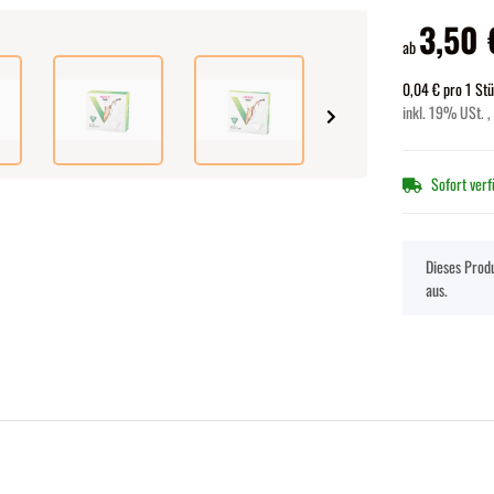
3,50 
ab
0,04 € pro 1 St
inkl. 19% USt. ,
Sofort ver
x
Dieses Produ
aus.