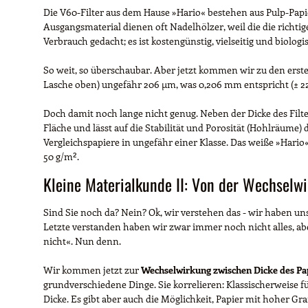
Die V60-Filter aus dem Hause »Hario« bestehen aus Pulp-Papie
Ausgangsmaterial dienen oft Nadelhölzer, weil die die richtige
Verbrauch gedacht; es ist kostengünstig, vielseitig und biolog
So weit, so überschaubar. Aber jetzt kommen wir zu den ersten
Lasche oben) ungefähr 206 µm, was 0,206 mm entspricht (± 22 
Doch damit noch lange nicht genug. Neben der Dicke des Filte
Fläche und lässt auf die Stabilität und Porosität (Hohlräume)
Vergleichspapiere in ungefähr einer Klasse. Das weiße »Hario«
50 g/m².
Kleine Materialkunde II: Von der Wechselw
Sind Sie noch da? Nein? Ok, wir verstehen das - wir haben un
Letzte verstanden haben wir zwar immer noch nicht alles, abe
nicht«. Nun denn.
Wir kommen jetzt zur
Wechselwirkung zwischen Dicke des P
grundverschiedene Dinge. Sie korrelieren: Klassischerweise
Dicke. Es gibt aber auch die Möglichkeit, Papier mit hoher Gr