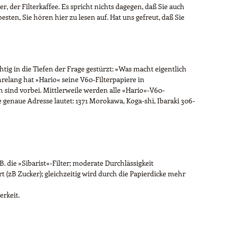
er, der Filterkaffee. Es spricht nichts dagegen, daß Sie auch
en, Sie hören hier zu lesen auf. Hat uns gefreut, daß Sie
tig in die Tiefen der Frage gestürzt: »Was macht eigentlich
relang hat »Hario« seine V60-Filterpapiere in
n sind vorbei. Mittlerweile werden alle »Hario«-V60-
Die genaue Adresse lautet: 1371 Morokawa, Koga-shi, Ibaraki 306-
B. die »Sibarist«-Filter; moderate Durchlässigkeit
t (zB Zucker); gleichzeitig wird durch die Papierdicke mehr
erkeit.