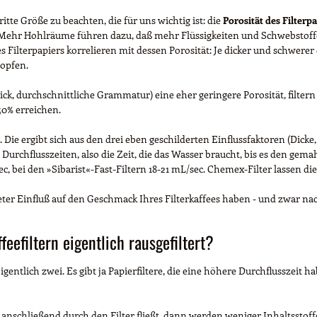
te Größe zu beachten, die für uns wichtig ist: die
Porosität des Filterp
 Mehr Hohlräume führen dazu, daß mehr Flüssigkeiten und Schwebstoff
 Filterpapiers korrelieren mit dessen Porosität: Je dicker und schwerer 
topfen.
k, durchschnittliche Grammatur) eine eher geringere Porosität, filtern 
50% erreichen.
. Die ergibt sich aus den drei eben geschilderten Einflussfaktoren (Dicke
urchflusszeiten, also die Zeit, die das Wasser braucht, bis es den gema
ec, bei den »Sibarist«-Fast-Filtern 18-21 mL/sec. Chemex-Filter lassen d
ameter Einfluß auf den Geschmack Ihres Filterkaffees haben - und zwar n
eefiltern eigentlich rausgefiltert?
ntlich zwei. Es gibt ja Papierfiltere, die eine höhere Durchflusszeit ha
nschließend durch den Filter fließt, dann werden weniger Inhaltsstoff