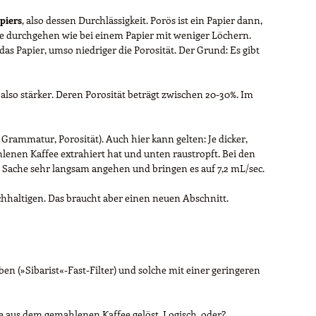
apiers
, also dessen Durchlässigkeit. Porös ist ein Papier dann,
e durchgehen wie bei einem Papier mit weniger Löchern.
das Papier, umso niedriger die Porosität. Der Grund: Es gibt
also stärker. Deren Porosität beträgt zwischen 20-30%. Im
, Grammatur, Porosität). Auch hier kann gelten: Je dicker,
hlenen Kaffee extrahiert hat und unten raustropft. Bei den
ie Sache sehr langsam angehen und bringen es auf 7,2 mL/sec.
achhaltigen. Das braucht aber einen neuen Abschnitt.
ben (»Sibarist«-Fast-Filter) und solche mit einer geringeren
e aus dem gemahlenen Kaffee gelöst. Logisch, oder?