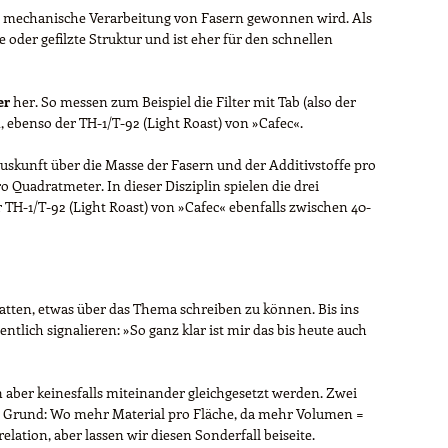
oder mechanische Verarbeitung von Fasern gewonnen wird. Als
 oder gefilzte Struktur und ist eher für den schnellen
er
her. So messen zum Beispiel die Filter mit Tab (also der
 ebenso der TH-1/T-92 (Light Roast) von »Cafec«.
Auskunft über die Masse der Fasern und der Additivstoffe pro
 Quadratmeter. In dieser Disziplin spielen die drei
r TH-1/T-92 (Light Roast) von »Cafec« ebenfalls zwischen 40-
hatten, etwas über das Thema schreiben zu können. Bis ins
tlich signalieren: »So ganz klar ist mir das bis heute auch
 aber keinesfalls miteinander gleichgesetzt werden. Zwei
er Grund: Wo mehr Material pro Fläche, da mehr Volumen =
ation, aber lassen wir diesen Sonderfall beiseite.