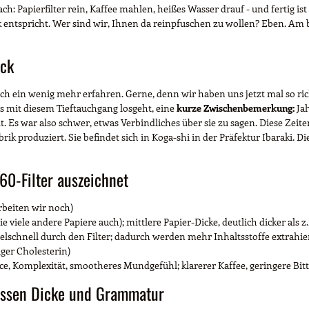
h: Papierfilter rein, Kaffee mahlen, heißes Wasser drauf - und fertig ist 
tspricht. Wer sind wir, Ihnen da reinpfuschen zu wollen? Eben. Am best
ack
och ein wenig mehr erfahren. Gerne, denn wir haben uns jetzt mal so rich
es mit diesem Tieftauchgang losgeht, eine
kurze Zwischenbemerkung:
Jah
. Es war also schwer, etwas Verbindliches über sie zu sagen. Diese Zeite
brik produziert. Sie befindet sich in Koga-shi in der Präfektur Ibaraki. 
0-Filter auszeichnet
rbeiten wir noch)
viele andere Papiere auch); mittlere Papier-Dicke, deutlich dicker als z.
telschnell durch den Filter; dadurch werden mehr Inhaltsstoffe extrahier
iger Cholesterin)
e, Komplexität, smootheres Mundgefühl; klarerer Kaffee, geringere Bitt
dessen Dicke und Grammatur