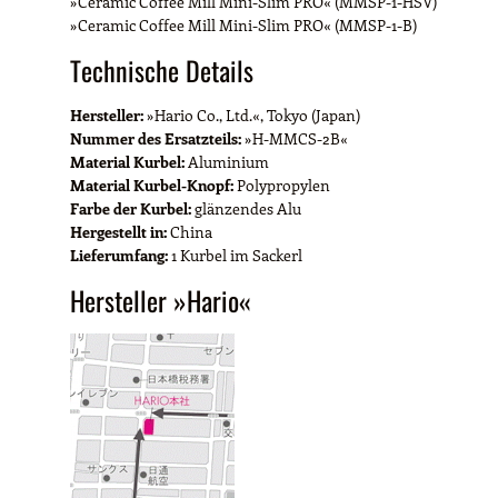
»Ceramic Coffee Mill Mini-Slim PRO« (MMSP-1-HSV)
»Ceramic Coffee Mill Mini-Slim PRO« (MMSP-1-B)
Technische Details
Hersteller:
»Hario Co., Ltd.«, Tokyo (Japan)
Nummer des Ersatzteils:
»H-MMCS-2B«
Material Kurbel:
Aluminium
Material Kurbel-Knopf:
Polypropylen
Farbe der Kurbel:
glänzendes Alu
Hergestellt in:
China
Lieferumfang:
1 Kurbel im Sackerl
Hersteller »Hario«