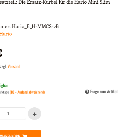
satzteil: Die Ersatz-Kurbel für die Hario Mini Slim
mmer:
Hario_E_H-MMCS-2B
Hario
€
 zzgl.
Versand
fügbar
Frage zum Artikel
erktage
(DE - Ausland abweichend)
N WARENKORB