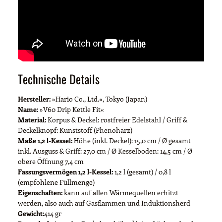
Technische Details
Hersteller:
»Hario Co., Ltd.«, Tokyo (Japan)
Name:
»V60 Drip Kettle Fit«
Material:
Korpus & Deckel: rostfreier Edelstahl / Griff &
Deckelknopf: Kunststoff (Phenoharz)
Maße 1,2 l-Kessel:
Höhe (inkl. Deckel): 15,0 cm / Ø gesamt
inkl. Ausguss & Griff: 27,0 cm / Ø Kesselboden: 14,5 cm / Ø
obere Öffnung 7,4 cm
Fassungsvermögen 1,2 l-Kessel:
1,2 l (gesamt) / 0,8 l
(empfohlene Füllmenge)
Eigenschaften:
kann auf allen Wärmequellen erhitzt
werden, also auch auf Gasflammen und Induktionsherd
Gewicht:
414 gr