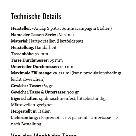
Technische Details
Hersteller:
»Ancàp S.p.A.«, Sommacampagna (Italien)
Name der Tassen-Serie:
»Verona«
Material:
Hartporzellan (Hartfeldspat)
Herstellung:
Handarbeit
Tassenhöhe:
77 mm
Tasse Durchmesser:
65 mm
Unterteller Durchmesser:
120 mm
Maximale Füllmenge:
ca. 135 ml (kann produktionsbedingt
leicht abweichen)
Gewicht 1 Tasse:
165 gr
Gewicht 1 Tasse & Untertasse:
300 gr
Eigenschaften:
spülmaschinenfest, hitzebeständig,
Mikrowellen-geeignet
Hergestellt in:
Italien
Lieferumfang:
1 Espressotasse & passende Untertasse - je
nach Bestellung
Von der Macht der Tasse