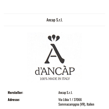
Ancap S.r.l.
Hersteller:
Ancap S.r.l.
Adresse:
Via Libia 1 / 37066
Sommacampgna (VR), Italien