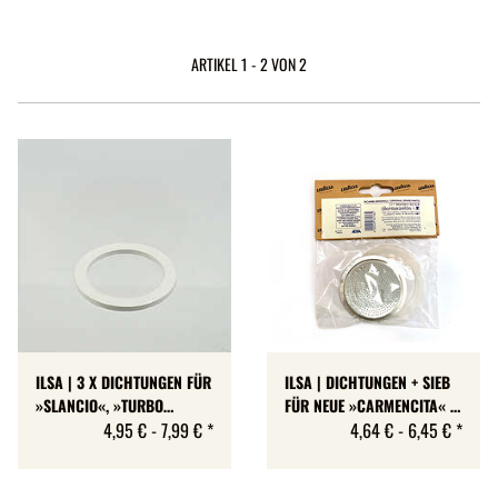
ARTIKEL 1 - 2 VON 2
ILSA | 3 X DICHTUNGEN FÜR
ILSA | DICHTUNGEN + SIEB
»SLANCIO«, »TURBO
FÜR NEUE »CARMENCITA« |
EXPRESS« | GUMMI
4,95 € -
7,99 €
*
LAVAZZA | 4 GRÖSSEN
4,64 € -
6,45 €
*