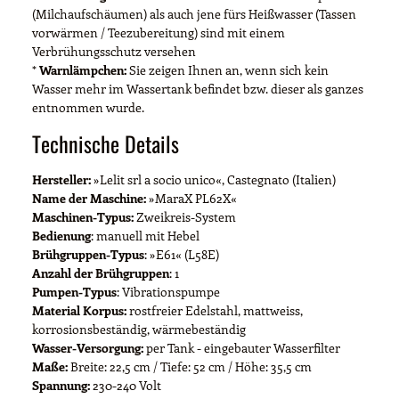
(Milchaufschäumen) als auch jene fürs Heißwasser (Tassen
vorwärmen / Teezubereitung) sind mit einem
Verbrühungsschutz versehen
*
Warnlämpchen:
Sie zeigen Ihnen an, wenn sich kein
Wasser mehr im Wassertank befindet bzw. dieser als ganzes
entnommen wurde.
Technische Details
Hersteller:
»Lelit srl a socio unico«, Castegnato (Italien)
Name der Maschine:
»MaraX PL62X«
Maschinen-Typus:
Zweikreis-System
Bedienung
: manuell mit Hebel
Brühgruppen-Typus
: »E61« (L58E)
Anzahl der Brühgruppen
: 1
Pumpen-Typus
: Vibrationspumpe
Material Korpus:
rostfreier Edelstahl, mattweiss,
korrosionsbeständig, wärmebeständig
Wasser-Versorgung:
per Tank - eingebauter Wasserfilter
Maße:
Breite: 22,5 cm / Tiefe: 52 cm / Höhe: 35,5 cm
Spannung:
230-240 Volt