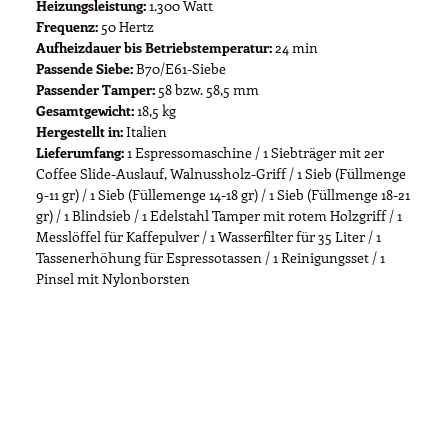
Heizungsleistung:
1.300 Watt
Frequenz:
50 Hertz
Aufheizdauer bis Betriebstemperatur:
24 min
Passende Siebe:
B70/E61-Siebe
Passender Tamper:
58 bzw. 58,5 mm
Gesamtgewicht:
18,5 kg
Hergestellt in:
Italien
Lieferumfang:
1 Espressomaschine / 1 Siebträger mit 2er
Coffee Slide-Auslauf, Walnussholz-Griff / 1 Sieb (Füllmenge
9-11 gr) / 1 Sieb (Füllemenge 14-18 gr) / 1 Sieb (Füllmenge 18-21
gr) / 1 Blindsieb / 1 Edelstahl Tamper mit rotem Holzgriff / 1
Messlöffel für Kaffepulver / 1 Wasserfilter für 35 Liter / 1
Tassenerhöhung für Espressotassen / 1 Reinigungsset / 1
Pinsel mit Nylonborsten