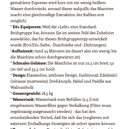
gemahlene Espresso wird kurz mit ein wenig heißem
Wasser durchtränkt, worauf dieser aufquillt; das Manöver
macht eine gleichmäßige Extraktion des Kaffees erst
möglich)
*
E61-Equipment:
Weil die »Lelit« eine Standard-
Brühgruppe hat, können Sie im weiten Feld des Zubehörs
auswählen, das für diesen Brühgruppentyp entwickelt
wurde (B70/E61-Siebe, -Duschsiebe und -Dichtungen)
*
Aufheizzeit:
rund 24 Minuten (es dauert also ein wenig, bis
die Maschine schön durchgewärmt ist)
*
Schmales Gehäuse:
Die Maschine ist nur 22,5 cm breit; 52
cm tief und 35,5 cm hoch
*
Design:
Klassisches, zeitloses Design, funktional; Edelstahl-
Gehäuse (mattweiss); Drehknöpfe, Hebel und Paddle aus
Walnussholz
*
Gesamtgewicht:
18,5 kg
*
Wassertank:
Wassertank zum Befüllen (2,5 l) mit
eingebautem Wasserfilter gegen Verkalkung (Filter muss
regelmässig ausgetauscht werden) - das hat den
entscheidenden Vorteil, daß Sie sich das Jonglieren mit
externen Entkalkungs-Strategien ab sofort sparen können