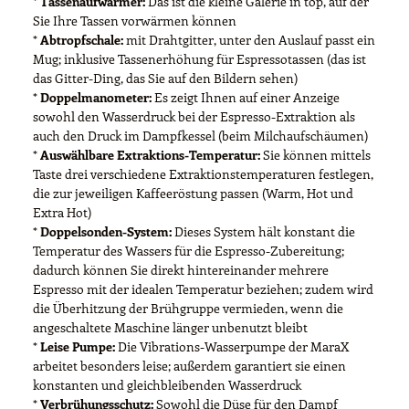
*
Tassenaufwärmer:
Das ist die kleine Galerie in top, auf der
Sie Ihre Tassen vorwärmen können
*
Abtropfschale:
mit Drahtgitter, unter den Auslauf passt ein
Mug; inklusive Tassenerhöhung für Espressotassen (das ist
das Gitter-Ding, das Sie auf den Bildern sehen)
*
Doppelmanometer:
Es zeigt Ihnen auf einer Anzeige
sowohl den Wasserdruck bei der Espresso-Extraktion als
auch den Druck im Dampfkessel (beim Milchaufschäumen)
*
Auswählbare Extraktions-Temperatur:
Sie können mittels
Taste drei verschiedene Extraktionstemperaturen festlegen,
die zur jeweiligen Kaffeeröstung passen (Warm, Hot und
Extra Hot)
*
Doppelsonden-System:
Dieses System hält konstant die
Temperatur des Wassers für die Espresso-Zubereitung;
dadurch können Sie direkt hintereinander mehrere
Espresso mit der idealen Temperatur beziehen; zudem wird
die Überhitzung der Brühgruppe vermieden, wenn die
angeschaltete Maschine länger unbenutzt bleibt
*
Leise Pumpe:
Die Vibrations-Wasserpumpe der MaraX
arbeitet besonders leise; außerdem garantiert sie einen
konstanten und gleichbleibenden Wasserdruck
*
Verbrühungsschutz:
Sowohl die Düse für den Dampf