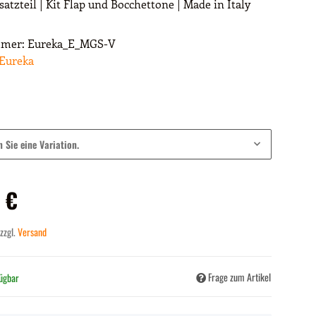
satzteil | Kit Flap und Bocchettone | Made in Italy
mmer:
Eureka_E_MGS-V
Eureka
n Sie eine Variation.
 €
 zzgl.
Versand
Frage zum Artikel
fügbar