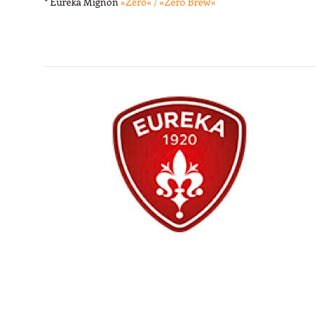
* Eureka Mignon
»Zero« / »Zero Brew«