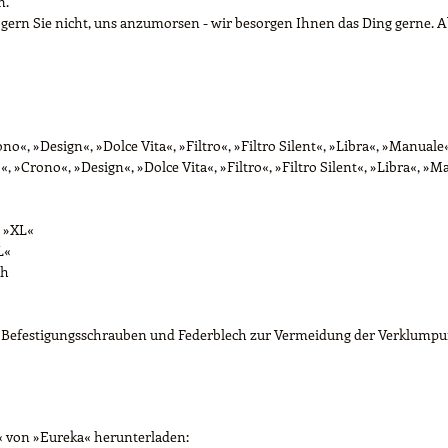
n.
zögern Sie nicht, uns anzumorsen - wir besorgen Ihnen das Ding gerne. A
o«, »Design«, »Dolce Vita«, »Filtro«, »Filtro Silent«, »Libra«, »Manuale«
, »Crono«, »Design«, »Dolce Vita«, »Filtro«, »Filtro Silent«, »Libra«, »Ma
, »XL«
L«
ch
. Befestigungsschrauben und Federblech zur Vermeidung der Verklumpun
« von »Eureka« herunterladen: