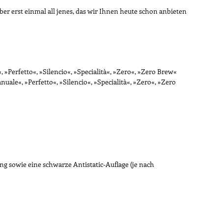
ber erst einmal all jenes, das wir Ihnen heute schon anbieten
, »Perfetto«, »Silencio«, »Specialità«, »Zero«, »Zero Brew«
nuale«, »Perfetto«, »Silencio«, »Specialità«, »Zero«, »Zero
g sowie eine schwarze Antistatic-Auflage (je nach