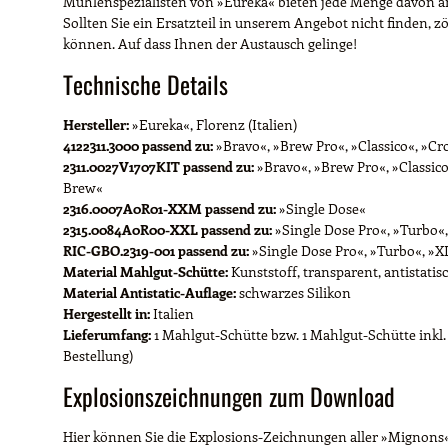
Mühlenspezialisten von »Eureka« bieten jede Menge davon a
Sollten Sie ein Ersatzteil in unserem Angebot nicht finden, 
können. Auf dass Ihnen der Austausch gelinge!
Technische Details
Hersteller:
»Eureka«, Florenz (Italien)
4122311.3000 passend zu:
»Bravo«, »Brew Pro«, »Classico«, »Cron
2311.0027V1707KIT passend zu:
»Bravo«, »Brew Pro«, »Classico«
Brew«
2316.0007A0R01-XXM passend zu:
»Single Dose«
2315.0084A0R00-XXL passend zu:
»Single Dose Pro«, »Turbo«
RIC-GBO.2319-001 passend zu:
»Single Dose Pro«, »Turbo«, »X
Material Mahlgut-Schütte:
Kunststoff, transparent, antistatis
Material Antistatic-Auflage:
schwarzes Silikon
Hergestellt in:
Italien
Lieferumfang:
1 Mahlgut-Schütte bzw. 1 Mahlgut-Schütte inkl
Bestellung)
Explosionszeichnungen zum Download
Hier können Sie die Explosions-Zeichnungen aller »Mignons