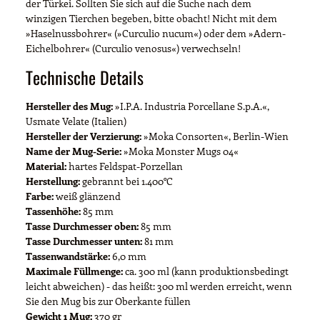
der Türkei. Sollten Sie sich auf die Suche nach dem
winzigen Tierchen begeben, bitte obacht! Nicht mit dem
»Haselnussbohrer« (»Curculio nucum«) oder dem »Adern-
Eichelbohrer« (Curculio venosus«) verwechseln!
Technische Details
Hersteller des Mug:
»I.P.A. Industria Porcellane S.p.A.«,
Usmate Velate (Italien)
Hersteller der Verzierung:
»Moka Consorten«, Berlin-Wien
Name der Mug-Serie:
»Moka Monster Mugs 04«
Material:
hartes Feldspat-Porzellan
Herstellung:
gebrannt bei 1.400°C
Farbe:
weiß glänzend
Tassenhöhe:
85 mm
Tasse Durchmesser oben:
85 mm
Tasse Durchmesser unten:
81 mm
Tassenwandstärke:
6,0 mm
Maximale Füllmenge:
ca. 300 ml (kann produktionsbedingt
leicht abweichen) - das heißt: 300 ml werden erreicht, wenn
Sie den Mug bis zur Oberkante füllen
Gewicht 1 Mug:
370 gr